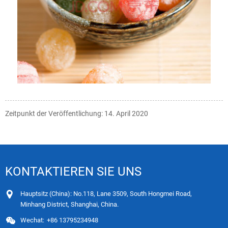
Zeitpunkt der Veröffentlichung: 14. April 2020
KONTAKTIEREN SIE UNS
Hauptsitz (China): No.118, Lane 3509, South Hongmei Road,
Minhang District, Shanghai, China.
Wechat:
+86 13795234948