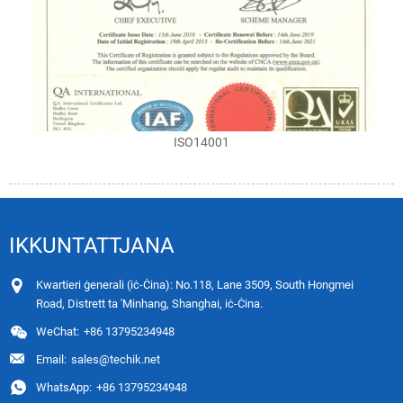
ISO14001
IKKUNTATTJANA
Kwartieri ġenerali (iċ-Ċina): No.118, Lane 3509, South Hongmei
Road, Distrett ta 'Minhang, Shanghai, iċ-Ċina.
WeChat:
+86 13795234948
Email:
sales@techik.net
WhatsApp:
+86 13795234948