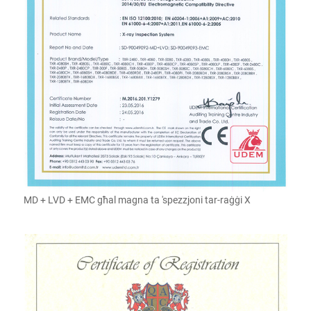
MD + LVD + EMC għal magna ta 'spezzjoni tar-raġġi X