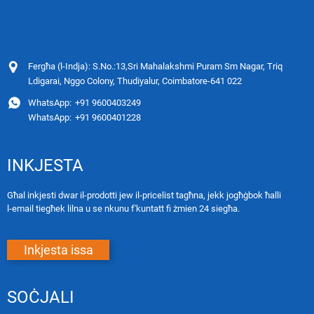
Fergħa (l-Indja): S.No.:13,Sri Mahalakshmi Puram Sm Nagar, Triq
Ldigarai, Nggo Colony, Thudiyalur, Coimbatore-641 022
WhatsApp:
+91 9600403249
WhatsApp:
+91 9600401228
INKJESTA
Għal inkjesti dwar il-prodotti jew il-pricelist tagħna, jekk jogħġbok ħalli
l-email tiegħek lilna u se nkunu f'kuntatt fi żmien 24 siegħa.
Inkjesta issa
SOĊJALI