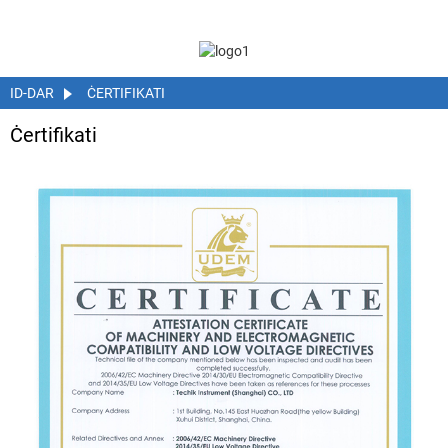
ID-DAR
ĊERTIFIKATI
Ċertifikati