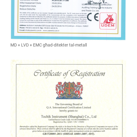
MD + LVD + EMC għad-ditekter tal-metall