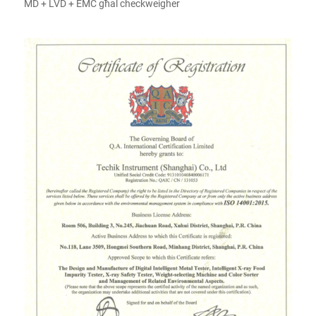
MD + LVD + EMC għal checkweigher