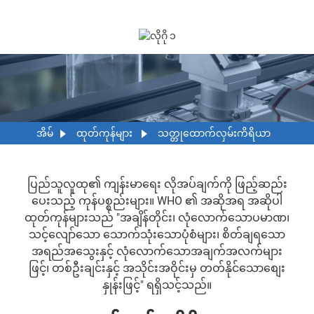
အိမ်
ထုတ်ကုန်များ
သတ္တုထောက်လှမ်းကိရိယာ
ပြည်သူလူထု၏ ကျန်းမာရေး လိုအပ်ချက်ကို ဖြည့်ဆည်း
ပေးသည့် ကုန်ပစ္စည်းများ။ WHO ၏ အဆိုအရ အဆိုပါ
ထုတ်ကုန်များသည် "အချိန်တိုင်း၊ လုံလောက်သောပမာဏ၊
သင့်လျော်သော သောက်သုံးသောပုံစံများ၊ စိတ်ချရသော
အရည်အသွေးနှင့် လုံလောက်သောအချက်အလက်များ
ဖြင့်၊ တစ်ဦးချင်းနှင့် အသိုင်းအဝိုင်းမှ တတ်နိုင်သောစျေး
နှုန်းဖြင့်" ရရှိသင့်သည်။