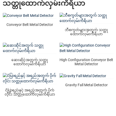
သတ္တုထောက်လှမ်းကိရိယာ
Conveyor Belt Metal Detector
ဘီစကွတ်များအတွက် သတ္တု
ထောက်လှမ်းကိရိယာ
ဆေးဆိုင်အတွက် သတ္တု
High Configuration Conveyor Belt
ထောက်လှမ်းကိရိယာ
Metal Detector
Gravity Fall Metal Detector
ငံပြာရည်နှင့် အရည်အတွက် ပိုက်
လိုင်း သတ္တုထောက်လှမ်းကိရိယာ