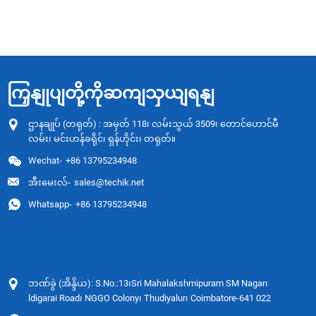
ကြှနျုပျတို့ကိုဆကျသှယျရနျ
ဌာနချုပ် (တရုတ်) : အမှတ် 118၊ လမ်းသွယ် 3509၊ တောင်ဟောင်မီ
လမ်း၊ မင်းဟန်ခရိုင်၊ ရှန်ဟိုင်း၊ တရုတ်။
Wechat-
+86 13795234948
အီးမေးလ်-
sales@techik.net
Whatsapp-
+86 13795234948
ဘဏ်ခွဲ (အိန္ဒိယ): S.No.:13၊Sri Mahalakshmipuram SM Nagar၊
ldigarai Road၊ NGGO Colony၊ Thudiyalur၊ Coimbatore-641 022