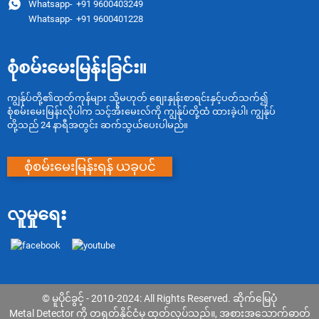
Whatsapp-
+91 9600403249
Whatsapp-
+91 9600401228
စုံစမ်းမေးမြန်းခြင်း။
ကျွန်ုပ်တို့၏ထုတ်ကုန်များ သို့မဟုတ် စျေးနှုန်းစာရင်းနှင့်ပတ်သက်၍
စုံစမ်းမေးမြန်းလိုပါက သင့်အီးမေးလ်ကို ကျွန်ုပ်တို့ထံ ထားခဲ့ပါ၊ ကျွန်ုပ်
တို့သည် 24 နာရီအတွင်း ဆက်သွယ်ပေးပါမည်။
စုံစမ်းမေးမြန်းရန် ယခုပင်
လူမှုရေး
© မူပိုင်ခွင့် - 2010-2024: All Rights Reserved.
ဆိုက်မြေပုံ
Metal Detector ကို တရုတ်နိုင်ငံမှ ထုတ်လုပ်သည်။
,
အစားအသောက်ဓာတ်