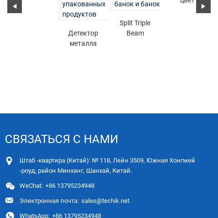
цвета
сортировщика
Split Triple
Детектор
Beam
металла
рентгеновская
конвейерного
система
металла для
проверки
упакованных
для B ...
и n ...
СВЯЗАТЬСЯ С НАМИ
Штаб -квартира (Китай): № 118, Лейн 3509, Южная Хонгмей
-роуд, район Минханг, Шанхай, Китай.
WeChat:
+86 13795234948
Электронная почта:
sales@techik.net
WhatsApp:
+86 13795234948