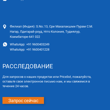
Филиал (Индия): S.No.:13, Сри Махалакшми Пурам С.М.
Нагар, Лдигарай-роуд, Нгго Колония, Тудиялур,
Коимбаторе-641 022
WhatsApp:
+91 9600403249
WhatsApp:
+91 9600401228
РАССЛЕДОВАНИЕ
Для запросов о наших продуктах или Pricelist, пожалуйста,
оставьте свое электронное письмо нам, и мы свяжемся в
течение 24 часов.
Запрос сейчас