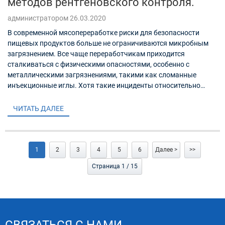
методов рентгеновского контроля.
администратором 26.03.2020
В современной мясопереработке риски для безопасности
пищевых продуктов больше не ограничиваются микробным
загрязнением. Все чаще переработчикам приходится
сталкиваться с физическими опасностями, особенно с
металлическими загрязнениями, такими как сломанные
инъекционные иглы. Хотя такие инциденты относительно
редки, они представляют собой серьезные риски из-за своей
опасности...
ЧИТАТЬ ДАЛЕЕ
1
2
3
4
5
6
Далее >
>>
Страница 1 / 15
СВЯЗАТЬСЯ С НАМИ