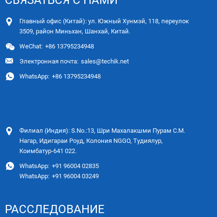
Главный офис (Китай): ул. Южный Хунмэй, 118, переулок
3509, район Миньхан, Шанхай, Китай.
WeChat:
+86 13795234948
Электронная почта:
sales@techik.net
WhatsApp:
+86 13795234948
Филиал (Индия): S.No.:13, Шри Махалакшми Пурам С.М.
Нагар, Идигараи Роуд, Колония NGGO, Тудиялур,
Коимбатур-641 022.
WhatsApp:
+91 96004 02835
WhatsApp:
+91 96004 03249
РАССЛЕДОВАНИЕ