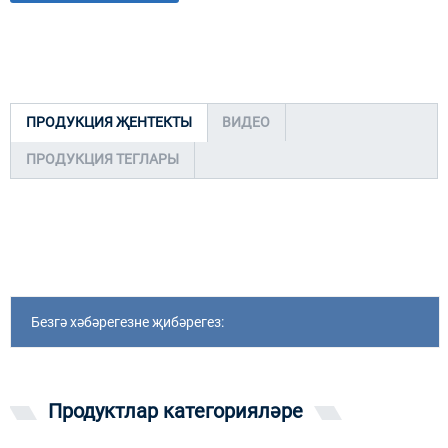
ПРОДУКЦИЯ ҖЕНТЕКТЫ
ВИДЕО
ПРОДУКЦИЯ ТЕГЛАРЫ
Безгә хәбәрегезне җибәрегез:
Продуктлар категорияләре