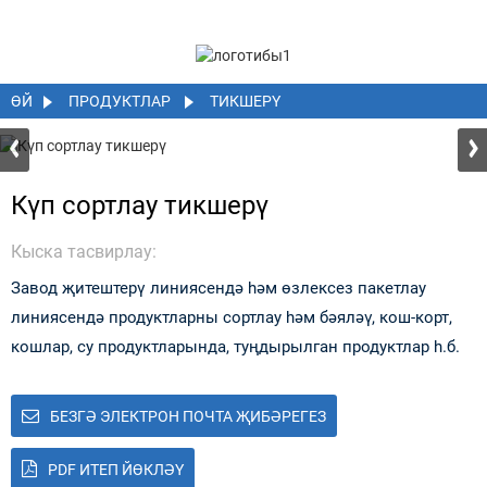
ӨЙ
ПРОДУКТЛАР
ТИКШЕРҮ
Күп сортлау тикшерү
Кыска тасвирлау:
Завод җитештерү линиясендә һәм өзлексез пакетлау
линиясендә продуктларны сортлау һәм бәяләү, кош-корт,
кошлар, су продуктларында, туңдырылган продуктлар һ.б.
БЕЗГӘ ЭЛЕКТРОН ПОЧТА ҖИБӘРЕГЕЗ
PDF ИТЕП ЙӨКЛӘҮ