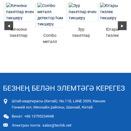
Кечкенә
Зур
Югары
пакетлар
Combo
пакетлар
тизлек
өчен
металл
өчен
тикшерү
тикшерү
детектор
тикшерү
һәм тикшерү
БЕЗНЕҢ БЕЛӘН ЭЛЕМТӘГӘ КЕРЕГЕЗ
Штаб-квартирасы (Китай): No.118, LANE 3509, Көньяк
Гонмей юл, Минхайн районы, Шанхай, Китай.
Векат:
+86 13795234948
Электрон почта:
sales@techik.net