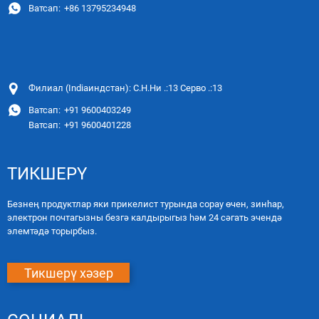
Ватсап:
+86 13795234948
Филиал (Indiaиндстан): С.Н.Ни .:13 Серво .:13
Ватсап:
+91 9600403249
Ватсап:
+91 9600401228
ТИКШЕРҮ
Безнең продуктлар яки прикелист турында сорау өчен, зинһар,
электрон почтагызны безгә калдырыгыз һәм 24 сәгать эчендә
элемтәдә торырбыз.
Тикшерү хәзер