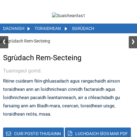
DACHAIGH
TORAIDHEAN
SGRÙDACH
Sgrùdach Rem-Secteing
Tuairisgeul goirid:
Rèine cuideam fèin-ghluasadach agus rangachaidh airson
toraidhean ann an loidhnichean cinnidh factaraidh agus
loidhnichean pacaidh leantainneach, air a chleachdadh gu
farsaing ann am Biadh-mara, cearcan, toraidhean uisge,
toraidhean reòta, msaa.
CUIR POST-D THUGAINN
LUCHDAICH SÌOS MAR PDF