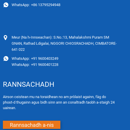
WhatsApp:
+86 13795294948
Meur (Na h-Innseachan): S.No.:13, Mahalakshmi Puram SM
GNAN, Rathad Ldigalai, NGGORI CHIOSRACHADH, CIMBATORE-
641 022
WhatsApp:
+91 9600403249
WhatsApp:
+91 9600401228
RANNSACHADH
Airson ceistean mu na toraidhean no am pròlaist againn, fàg do
phost-d thugainn agus bidh sinn ann an conaltradh taobh a-staigh 24
uairean.
Rannsachadh a-nis