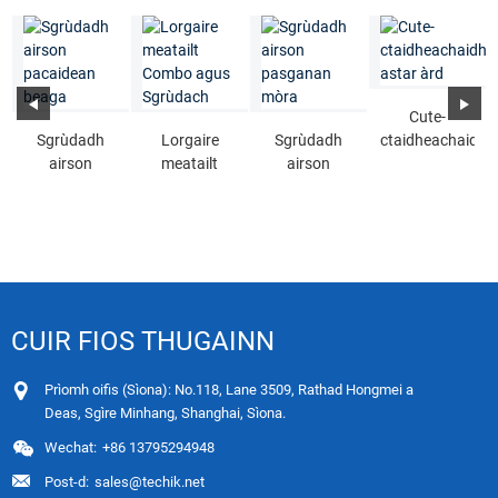
Cute-
Sgrùdadh
Lorgaire
Sgrùdadh
ctaidheachaidh
airson
meatailt
airson
astar àrd
pacaidean
Combo agus
pasganan
beaga
Sgrùdach
mòra
CUIR FIOS THUGAINN
Prìomh oifis (Sìona): No.118, Lane 3509, Rathad Hongmei a
Deas, Sgìre Minhang, Shanghai, Sìona.
Wechat:
+86 13795294948
Post-d:
sales@techik.net