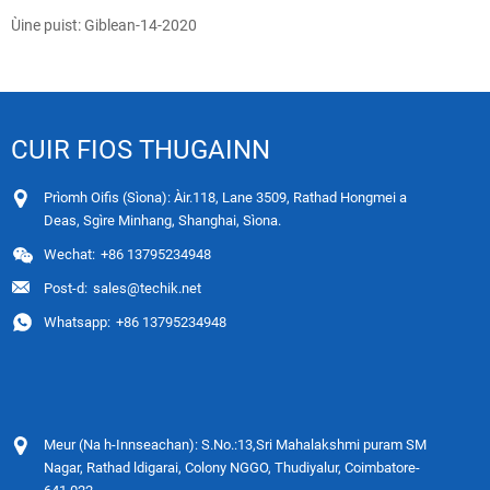
Ùine puist: Giblean-14-2020
CUIR FIOS THUGAINN
Prìomh Oifis (Sìona): Àir.118, Lane 3509, Rathad Hongmei a
Deas, Sgìre Minhang, Shanghai, Sìona.
Wechat:
+86 13795234948
Post-d:
sales@techik.net
Whatsapp:
+86 13795234948
Meur (Na h-Innseachan): S.No.:13,Sri Mahalakshmi puram SM
Nagar, Rathad ldigarai, Colony NGGO, Thudiyalur, Coimbatore-