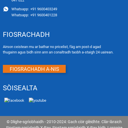
641 022
Whatsapp:
+91 9600403249
Whatsapp:
+91 9600401228
FIOSRACHADH
Airson ceistean mu ar bathar no pricelist, fàg am post-d agad
thugainn agus bidh sinn ann an conaltradh taobh a-staigh 24 uairean.
FIOSRACHADH A-NIS
SÒISEALTA
© Dlighe-sgrìobhaidh - 2010-2024: Gach còir glèidhte.
Clàr-làraich
Siostam sgrùdaidh X-Ray
,
Siostam sgrùdaidh X-Ray bìdh
,
Lorgaire