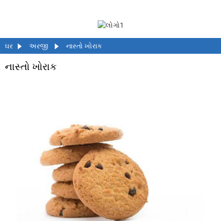
ઘર
અરજી
નાસ્તો ખોરાક
નાસ્તો ખોરાક