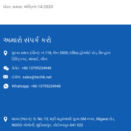
પોસ્ટ સમય: એપ્રિલ-14-2020
અમારો સંપર્ક કરો
મુખ્ય મથક (ચીન): નં.118, લેન 3509, દક્ષિણ હોંગમેઈ રોડ, મિન્હાંગ
ડિસ્ટ્રિક્ટ, શાંઘાઈ, ચીન.
વેચેટ:
+86 13795234948
ઈમેલ:
sales@techik.net
Whatsapp:
+86 13795234948
શાખા (ભારત): S. No.:13, શ્રી મહાલક્ષ્મી પુરમ SM નગર, ldigarai રોડ,
NGGO કોલોની, થુડિયાલુર, કોઈમ્બતુર-641 022