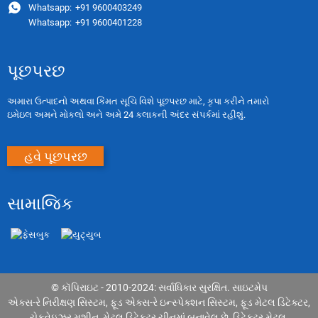
Whatsapp:
+91 9600403249
Whatsapp:
+91 9600401228
પૂછપરછ
અમારા ઉત્પાદનો અથવા કિંમત સૂચિ વિશે પૂછપરછ માટે, કૃપા કરીને તમારો
ઇમેઇલ અમને મોકલો અને અમે 24 કલાકની અંદર સંપર્કમાં રહીશું.
હવે પૂછપરછ
સામાજિક
© કૉપિરાઇટ - 2010-2024: સર્વાધિકાર સુરક્ષિત.
સાઇટમેપ
એક્સ-રે નિરીક્ષણ સિસ્ટમ
,
ફૂડ એક્સ-રે ઇન્સ્પેક્શન સિસ્ટમ
,
ફૂડ મેટલ ડિટેક્ટર
,
ચેકવેઇઝર મશીન
,
મેટલ ડિટેક્ટર ચીનમાં બનાવેલ છે
,
ડિટેક્ટર મેટલ
,