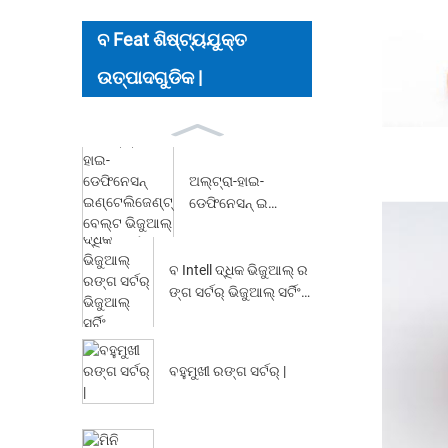
ବ Feat ଶିଷ୍ଟ୍ୟଯୁକ୍ତ
ଉତ୍ପାଦଗୁଡିକ |
ଅଲ୍ଟ୍ରା-ହାଇ-
ଡେଫିନେସନ୍ ଇ
ଣ୍ଟେଲିଜେଣ୍ଟ୍ ବେଲ୍ଟ
ଭିଜୁଆଲ୍ ରଙ୍ଗ ...
ବ Intell ଦ୍ଧିକ ଭିଜୁଆଲ୍ ର
ଙ୍ଗ ସର୍ଟର୍ ଭିଜୁଆଲ୍ ସର୍ଟିଂ
ଉପକରଣ ...
ବହୁମୁଖୀ ରଙ୍ଗ ସର୍ଟର୍ |