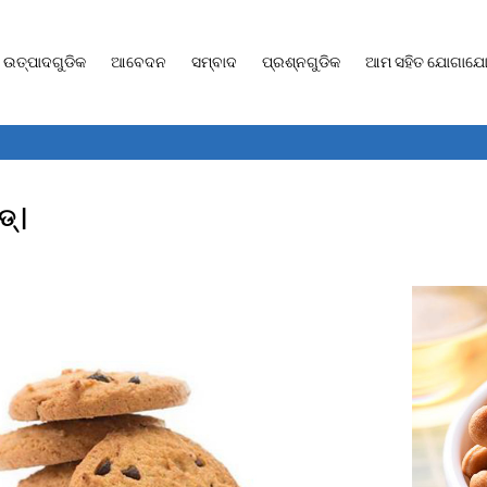
ଉତ୍ପାଦଗୁଡିକ
ଆବେଦନ
ସମ୍ବାଦ
ପ୍ରଶ୍ନଗୁଡିକ
ଆମ ସହିତ ଯୋଗାଯୋଗ
ଡ୍ |