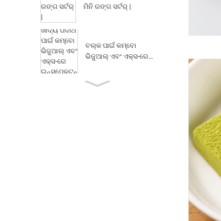
ମିନି ରଙ୍ଗ ସର୍ଟର୍ |
ବଲ୍କ ପାଇଁ କମ୍ବୋ
ଭିଜୁଆଲ୍ ଏବଂ ଏକ୍ସ-ରେ
ଯାଞ୍ଚ ସିଷ୍ଟମ୍ ...
କ୍ୟାନ୍, ବୋ ... ପାଇଁ ଖାଦ୍ୟ
ଏକ୍ସ-ରେ ଡିଟେକ୍ଟର
ଯାଞ୍ଚ ଉପକରଣ |
ଅସ୍ଥି ଖଣ୍ଡ ପାଇଁ ଦ୍ୱ ual
ତ ଶକ୍ତି ଏକ୍ସ-ରେ ଉପକର
ଣ |
ବଲ୍କ ପ୍ରଡକ୍ଟ ବଲ୍କ
ଫୁଡ୍ ଏକ୍ସ-ରେ ଯା pection
୍ଚ ପ୍ରଣାଳୀ |