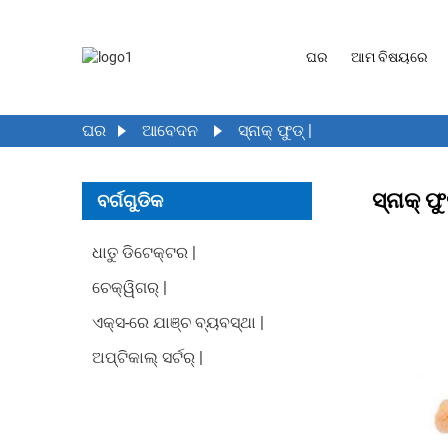
ଘର
ଆମ ବିଷୟରେ
ଘର
ଆବେଦନ
ସ୍ନାକ୍ ଫୁଡ୍ |
ସ୍ନାକ୍ ଫୁ
ବର୍ଗଗୁଡିକ
ଧାତୁ ଡିଟେକ୍ଟର |
ଚେକ୍ୱିଗର୍ |
ଏକ୍ସ-ରେ ଯାଞ୍ଚ ବ୍ୟବସ୍ଥା |
ଅପ୍ଟିକାଲ୍ ସର୍ଟର୍ |