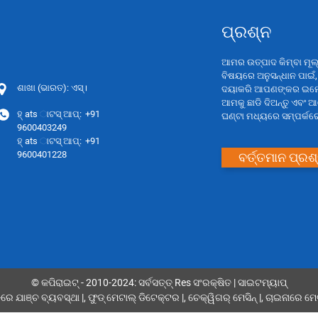
ପ୍ରଶ୍ନ
ଆମର ଉତ୍ପାଦ କିମ୍ବା ମୂ
ବିଷୟରେ ଅନୁସନ୍ଧାନ ପାଇଁ,
ଶାଖା (ଭାରତ): ଏସ୍।
ଦୟାକରି ଆପଣଙ୍କର ଇମ
ଆମକୁ ଛାଡି ଦିଅନ୍ତୁ ଏବଂ 
ହ୍ ats ାଟସ୍ ଆପ୍:
+91
ଘଣ୍ଟା ମଧ୍ୟରେ ସମ୍ପର୍କରେ 
9600403249
ହ୍ ats ାଟସ୍ ଆପ୍:
+91
9600401228
ବର୍ତ୍ତମାନ ପ୍ରଶ
© କପିରାଇଟ୍ - 2010-2024: ସର୍ବସତ୍ତ୍ Res ସଂରକ୍ଷିତ |
ସାଇଟମ୍ୟାପ୍
ରେ ଯାଞ୍ଚ ବ୍ୟବସ୍ଥା |
,
ଫୁଡ୍ ମେଟାଲ୍ ଡିଟେକ୍ଟର |
,
ଚେକ୍ୱିଗର୍ ମେସିନ୍ |
,
ଚାଇନାରେ ମେଟ