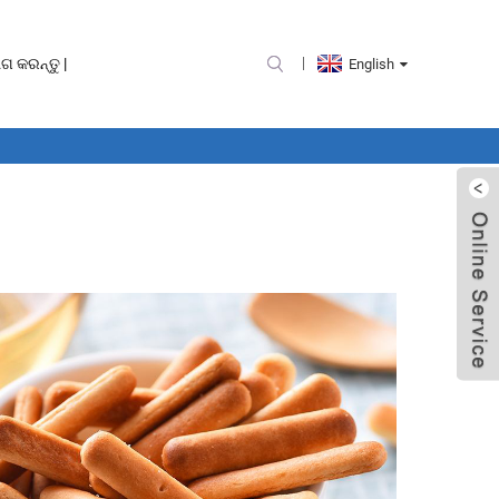
 କରନ୍ତୁ |
English