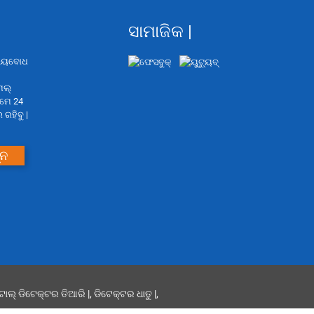
ସାମାଜିକ |
ଲ୍ୟବୋଧ
େଲ୍
ଆମେ 24
ରହିବୁ |
୍ନ
ାଲ୍ ଡିଟେକ୍ଟର ତିଆରି |
,
ଡିଟେକ୍ଟର ଧାତୁ |
,