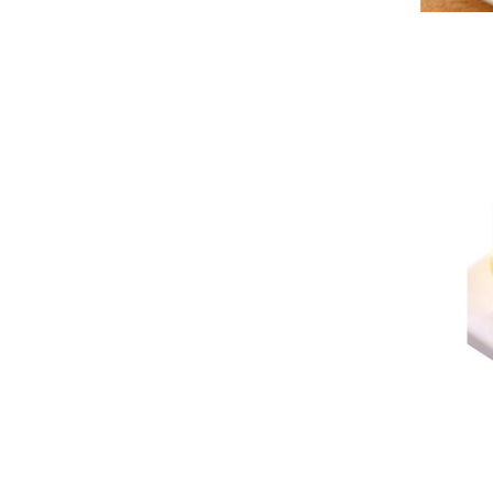
କନଭେୟର ବେଲ୍ଟ ଧାତୁ
ଡିଟେକ୍ଟର |
ବିସ୍କୁଟ ପାଇଁ ମେଟାଲ୍
ଡିଟେକ୍ଟର |
କମ୍ବୋ ମେଟାଲ୍ ଡିଟେକ୍ଟ
ର ଏବଂ ଚେକ୍ୱିଗର୍ |
ହାଇ ସ୍ପିଡ୍ ଚେକ୍ୱିଗର୍ |
ବ Intell ଦ୍ଧିକ ରଙ୍ଗ ସର୍ଟିଂ
ଉପକରଣ |