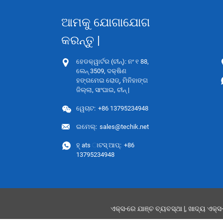
ଆମକୁ ଯୋଗାଯୋଗ
କରନ୍ତୁ |
ହେଡକ୍ୱାର୍ଟର (ଚୀନ୍): ନଂ ୧ 88,
ଲେନ୍ 3509, ଦକ୍ଷିଣ
ହଙ୍ଗମେଇ ରୋଡ୍, ମିନିହାଙ୍ଗ
ଜିଲ୍ଲା, ସାଂଘାଇ, ଚୀନ୍ |
ୱେଚାଟ:
+86 13795234948
ଇମେଲ୍:
sales@techik.net
ହ୍ ats ାଟସ୍ ଆପ୍:
+86
13795234948
ଏକ୍ସ-ରେ ଯାଞ୍ଚ ବ୍ୟବସ୍ଥା |
,
ଖାଦ୍ୟ ଏକ୍ସ-