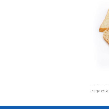
ଚେରି, କଫି ବି ପାଇଁ ବେଲ୍ଟ
କନଭେୟର ବେଲ୍ଟ ରଙ୍ଗ
ସର୍ଟର୍ ...
କନଭେୟର ବେଲ୍ଟ ଧାତୁ
ଡିଟେକ୍ଟର ଖାଦ୍ୟ ବଡ଼
ପ୍ୟାକିଂ |
ଟେକ୍ନିକ୍ ମଲ୍ଟିଫଙ୍କସ
ନ୍ ରଙ୍ଗ ସର୍ଟର୍ |
ଖାଦ୍ୟ ଶିଳ୍ପ ପାଇଁ ଏକ୍ସ-
ରେ ଯାଞ୍ଚ ବ୍ୟବସ୍ଥା |
ଟେକ୍ିକ୍ କମ୍ପାକ୍ଟ ଇ
ପୋଷ୍ଟ ସମୟ: 
କୋନୋମିକାଲ୍ ଏକ୍ସ-ରେ
ଇନ୍ସପେକ୍ଟନ୍ ସିଷ୍ଟମ୍
ଫୋ ...