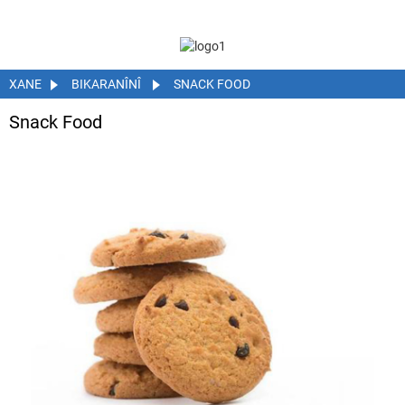
XANE
BIKARANÎNÎ
SNACK FOOD
Snack Food