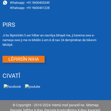
Whatsapp:
+91 9600403249
Whatsapp:
+91 9600401228
PIRS
Ji bo lêpirsînên li ser hilber an navnîşa bihayê me, ji kerema xwe e-
nameya xwe ji me re bihêlin û em ê di nav 24 demjimêran de bikevin
têkiliyê.
LÊPIRSÎN NIHA
CIVATÎ
© Copyright - 2010-2024: Hemû maf parastî ne.
Sitemap
Pergala Teftîşa X-Ray
,
Pergala Kontrolkirina X-Ray Xwarinê
,