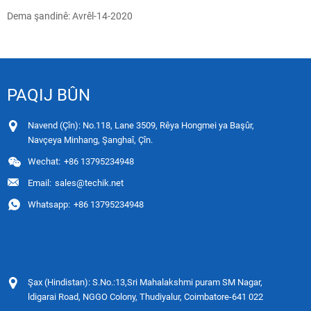
Dema şandinê: Avrêl-14-2020
PAQIJ BÛN
Navend (Çîn): No.118, Lane 3509, Rêya Hongmei ya Başûr,
Navçeya Minhang, Şanghaî, Çîn.
Wechat:
+86 13795234948
Email:
sales@techik.net
Whatsapp:
+86 13795234948
Şax (Hindistan): S.No.:13,Sri Mahalakshmi puram SM Nagar,
ldigarai Road, NGGO Colony, Thudiyalur, Coimbatore-641 022