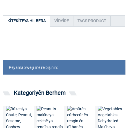
KÎTEKÎTEYA HILBERA
VÎDYÎRE
TAGS PRODUCT
Peyama xwe ji me re bişînin:
Kategoriyên Berhem