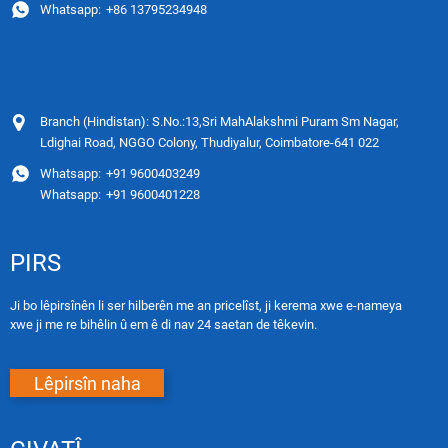
Whatsapp:
+86 13795234948
Branch (Hindistan): S.No.:13,Sri MahAlakshmi Puram Sm Nagar,
Ldighai Road, NGGO Colony, Thudiyalur, Coimbatore-641 022
Whatsapp:
+91 9600403249
Whatsapp:
+91 9600401228
PIRS
Ji bo lêpirsînên li ser hilberên me an pricelîst, ji kerema xwe e-nameya
xwe ji me re bihêlin û em ê di nav 24 saetan de têkevin.
Lêpirsîn naha