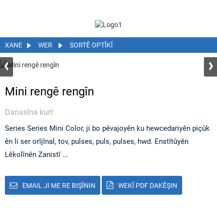
XANE
WER
SORTÊ OPTÎKÎ
Mini rengê rengîn
Danasîna kurt:
Series Series Mini Color, ji bo pêvajoyên ku hewcedariyên piçûk
ên li ser orîjînal, tov, pulses, puls, pulses, hwd. Enstîtûyên
Lêkolînên Zanistî ...
EMAIL JI ME RE BIŞÎNIN
WEKÎ PDF DAKÊŞIN