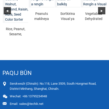
Peanuts
Sortkirina
Vegetables
makîneya
Visual ya
Dehydrated
celebê ya
Sêwirmendî
Rengên
Rice, Peanut,
rengîn a
ya Intelligent
Visual
Sesame,
rengîn a
Sorting ...
Intelligent ...
Cashew,
rengîn
Walnut, Alm
...
PAQIJ BÛN
Serokwezîr (Chinaîn): No.118, Lane 3509, South Hongmei Road,
District Minhang, Shanghai, Chinaîn.
Wechat:
+86 13795234948
Email:
sales@techik.net