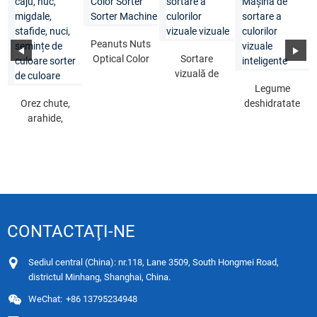
Peanuts Nuts
Optical Color
Sortare
Sorter Sorter
vizuală de
Machine
culoare
Legume
Orez chute,
vizuală
deshidratate
arahide,
inteligentă
Culoare
susan, caju,
Sortare
vizuală
nuc, alm ...
vizuală ...
inteligentă ...
CONTACTAŢI-NE
Sediul central (China): nr.118, Lane 3509, South Hongmei Road,
districtul Minhang, Shanghai, China.
WeChat:
+86 13795234948