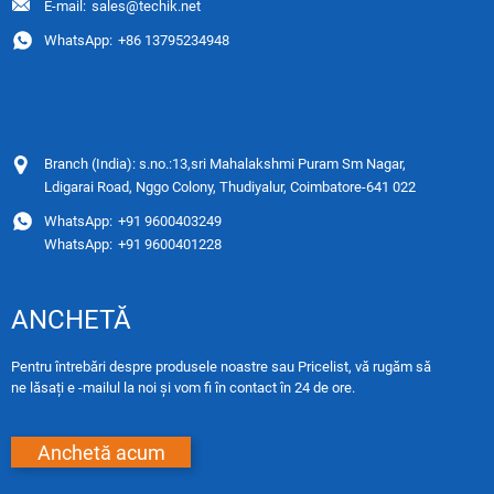
E-mail:
sales@techik.net
WhatsApp:
+86 13795234948
Branch (India): s.no.:13,sri Mahalakshmi Puram Sm Nagar,
Ldigarai Road, Nggo Colony, Thudiyalur, Coimbatore-641 022
WhatsApp:
+91 9600403249
WhatsApp:
+91 9600401228
ANCHETĂ
Pentru întrebări despre produsele noastre sau Pricelist, vă rugăm să
ne lăsați e -mailul la noi și vom fi în contact în 24 de ore.
Anchetă acum