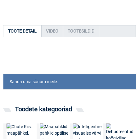
TOOTE DETAIL
VIDEO
TOOTESILDID
Saada oma sõnum meile:
Toodete kategooriad