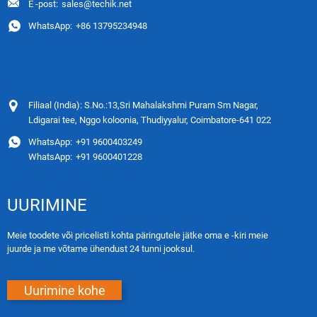
E -post:
sales@techik.net
WhatsApp:
+86 13795234948
Filiaal (India): S.No.:13,Sri Mahalakshmi Puram Sm Nagar,
Ldigarai tee, Nggo koloonia, Thudiyyalur, Coimbatore-641 022
WhatsApp:
+91 9600403249
WhatsApp:
+91 9600401228
UURIMINE
Meie toodete või pricelisti kohta päringutele jätke oma e -kiri meie
juurde ja me võtame ühendust 24 tunni jooksul.
Uurimine kohe