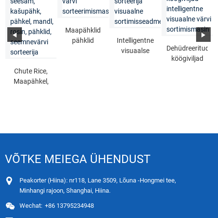
Maapähklid
pähklid
Intelligentne
Dehüdreeritud
optilise värvi
visuaalse
köögiviljad
sorteerimismasin
värvi
intelligentne
Chute Rice,
sorteerija
visuaalne
Maapähkel,
visuaalne
värv ...
seesam,
sortimine ...
india, pähkel,
alm ...
VÕTKE MEIEGA ÜHENDUST
Peakorter (Hiina): nr118, Lane 3509, Lõuna -Hongmei tee,
Minhangi rajoon, Shanghai, Hiina.
Wechat:
+86 13795234948