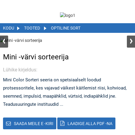
KODU
TOOTED
OPTILINE SORT
Mini -värvi sorteerija
Lühike kirjeldus:
Mini Color Sorteri seeria on spetsiaalselt loodud
protsessoritele, kes vajavad väikest käitlemist riisi, kohvioad,
seemned, impulsid, maapähklid, vürtsid, indiapähklid jne.
Teadusuuringute instituudid ...
SAADA MEILE E -KIRI
LAADIGE ALLA PDF -NA