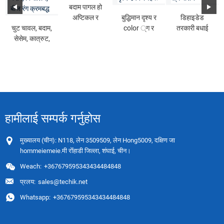
बदाम पागल हो
अप्टिकल र
बुद्धिमान दृश्य र
डिहाइडेड
चुट चावल, बदाम,
color ्ग
color ्ग र
तरकारी बधाई
सेसेम, कात्रुट,
क्रमबद्ध मेशिन
color ्ग दृश्य
दृश्य र color ्ग
अखरोट, सर्वो ...
दृश्य क्रमबद्ध गर्दै
...
...
हामीलाई सम्पर्क गर्नुहोस
मुख्यालय (चीन): N118, लेन 3509509, लेन Hong5009, दक्षिण जा
hommeiemeie.मी रोँहाडी जिल्ला, शंघाई, चीन।
Weach:
+367679595343434484848
प्रलय:
sales@techik.net
Whatsapp:
+367679595343434484848