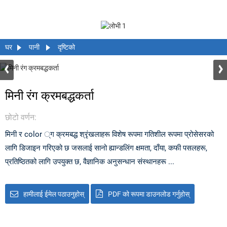
घर
पानी
दृष्टिको
मिनी रंग क्रमबद्धकर्ता
छोटो वर्णन:
मिनी र color ्ग क्रमबद्ध श्रृंखलाहरू विशेष रूपमा गतिशील रूपमा प्रोसेसरको
लागि डिजाइन गरिएको छ जसलाई सानो ह्यान्डलिंग क्षमता, दाँया, कफी पसलहरू,
प्रतिष्ठितको लागि उपयुक्त छ, वैज्ञानिक अनुसन्धान संस्थानहरू ...
हामीलाई ईमेल पठाउनुहोस्
PDF को रूपमा डाउनलोड गर्नुहोस्