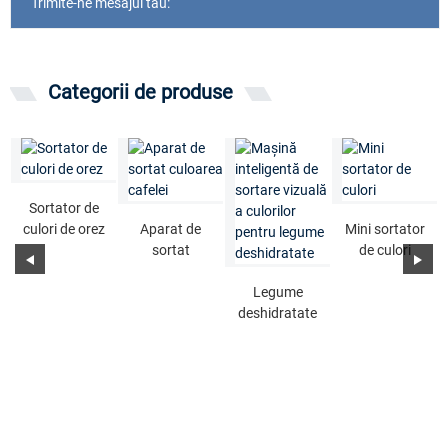
Trimite-ne mesajul tau:
Categorii de produse
Sortator de
culori de orez
Aparat de
Mini sortator
sortat
de culori
culoarea
cafelei
Legume
deshidratate
culoare
vizuală
inteligentă...