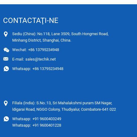
CONTACTAŢI-NE
Sediu (China): No.118, Lane 3509, South Hongmei Road,
Minhang District, Shanghai, China.
Wechat:
+86 13795234948
E-mail:
sales@techik.net
Whatsapp:
+86 13795234948
Filiala (India): S.No.:13, Sri Mahalakshmi puram SM Nagar,
ldigarai Road, NGGO Colony, Thudiyalur, Coimbatore-641 022
Whatsapp:
+91 9600403249
Whatsapp:
+91 9600401228