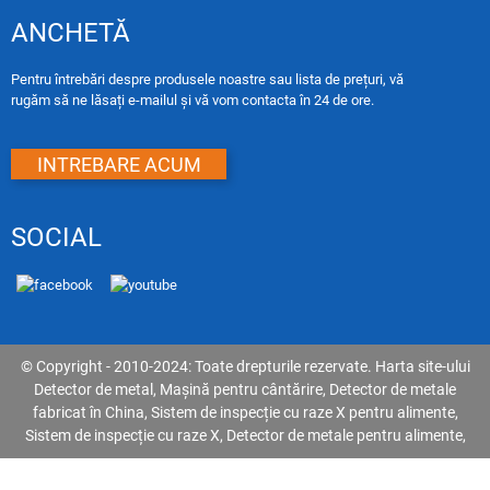
ANCHETĂ
Pentru întrebări despre produsele noastre sau lista de prețuri, vă
rugăm să ne lăsați e-mailul și vă vom contacta în 24 de ore.
INTREBARE ACUM
SOCIAL
© Copyright - 2010-2024: Toate drepturile rezervate.
Harta site-ului
Detector de metal
,
Mașină pentru cântărire
,
Detector de metale
fabricat în China
,
Sistem de inspecție cu raze X pentru alimente
,
Sistem de inspecție cu raze X
,
Detector de metale pentru alimente
,