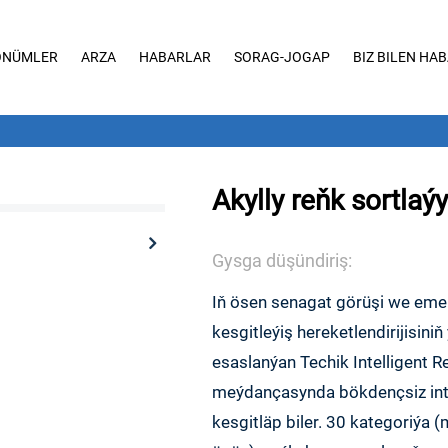
ÖNÜMLER
ARZA
HABARLAR
SORAG-JOGAP
BIZ BILEN HA
Akylly reňk sortlaý
Gysga düşündiriş:
Iň ösen senagat görüşi we emeli 
kesgitleýiş hereketlendirijisini
esaslanýan Techik Intelligent R
meýdançasynda bökdençsiz integr
kesgitläp biler. 30 kategoriýa (