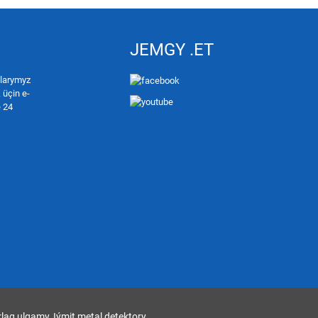
JEMGY .ET
alarymyz
üçin e-
e 24
rlag ulgamy
,
Iýmit metal detektory
,