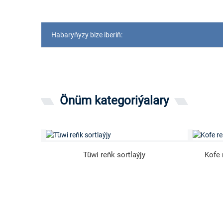
Habaryňyzy bize iberiň:
Önüm kategoriýalary
Tüwi reňk sortlaýjy
Kofe 