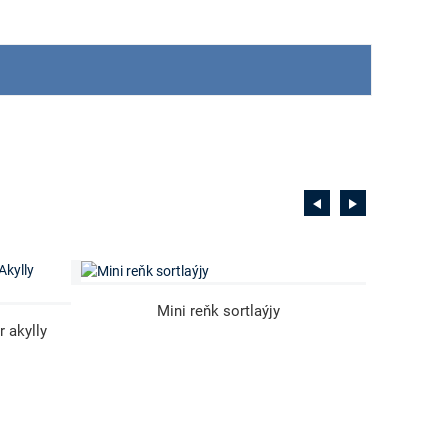
Mini reňk sortlaýjy
Köp 
 akylly