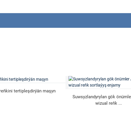
reňkini tertipleşdirýän maşyn
Suwsyzlandyrylan gök önümler
wizual reňk ...