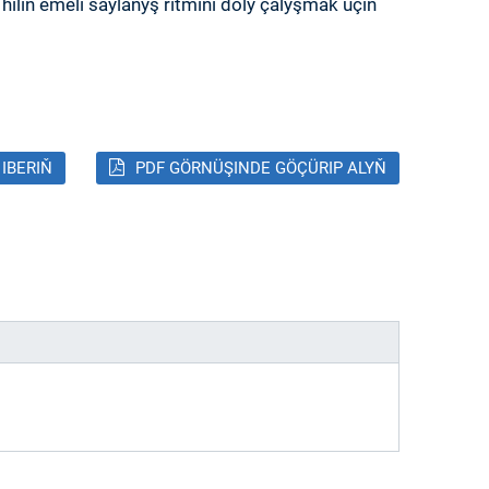
hiliň emeli saýlanyş ritmini doly çalyşmak üçin
 IBERIŇ
PDF GÖRNÜŞINDE GÖÇÜRIP ALYŇ