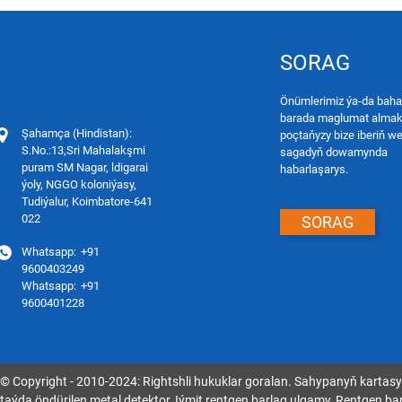
SORAG
Önümlerimiz ýa-da bah
barada maglumat almak 
Şahamça (Hindistan):
poçtaňyzy bize iberiň w
S.No.:13,Sri Mahalakşmi
sagadyň dowamynda
puram SM Nagar, ldigarai
habarlaşarys.
ýoly, NGGO koloniýasy,
Tudiýalur, Koimbatore-641
022
SORAG
Whatsapp:
+91
9600403249
Whatsapp:
+91
9600401228
© Copyright - 2010-2024: Rightshli hukuklar goralan.
Sahypanyň kartasy
taýda öndürilen metal detektor
,
Iýmit rentgen barlag ulgamy
,
Rentgen ba