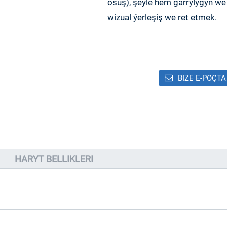
ösüş), şeýle hem garrylygyň we 
wizual ýerleşiş we ret etmek.
BIZE E-POÇTA
HARYT BELLIKLERI