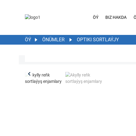
ÖÝ
BIZ HAKDA
ÖÝ
ÖNÜMLER
OPTIKI SORTLAÝJY