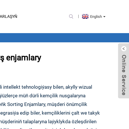
BARLAŞYŇ
English
yş enjamlary
intellekt tehnologiýasy bilen, akylly wizual
ň ýüzlerçe müň dürli kemçilik nusgalaryna
eňk Sorting Enjamlary, müşderi önümçilik
asiýa edip biler, kemçiliklerini çalt we takyk
müşderiniň talaplaryna laýyklykda özleşdirilen