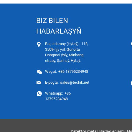
BIZ BILEN
HABARLAŞYŇ
Baş edarasy (Hytaý): .118,
3509-njy ýol, Günorta
Hongmei ýoly, Minhang
etraby, Şanhaý, Hytaý.
Weçat:
+86 13795234948
E-poçta:
sales@techik.net
Whatsapp:
+86
13795234948
Detektor metal
,
Barlag enjamy
,
Hy