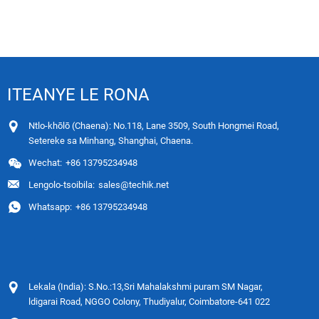
Pono ...
ITEANYE LE RONA
Ntlo-khōlō (Chaena): No.118, Lane 3509, South Hongmei Road,
Setereke sa Minhang, Shanghai, Chaena.
Wechat:
+86 13795234948
Lengolo-tsoibila:
sales@techik.net
Whatsapp:
+86 13795234948
Lekala (India): S.No.:13,Sri Mahalakshmi puram SM Nagar,
ldigarai Road, NGGO Colony, Thudiyalur, Coimbatore-641 022