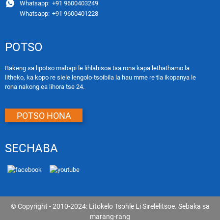
Whatsapp:
+91 9600403249
Whatsapp:
+91 9600401228
POTSO
Bakeng sa lipotso mabapi le lihlahisoa tsa rona kapa lethathamo la
litheko, ka kopo re siele lengolo-tsoibila la hau mme re tla ikopanya le
rona nakong ea lihora tse 24.
POTSO HONA
SECHABA
© Copyright - 2010-2024: Litokelo Tsohle Li Sirelelitsoe.
Sebaka sa
marang-rang