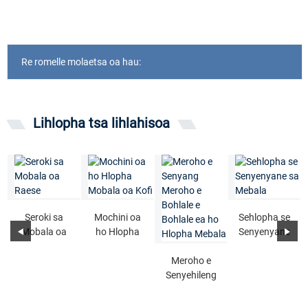
Re romelle molaetsa oa hau:
Lihlopha tsa lihlahisoa
Seroki sa
Mochini oa
Sehlopha se
Mobala oa
ho Hlopha
Senyenyane
Raese
Mobala oa
sa Mebala
Kofi
Meroho e
Senyehileng
Mobala o
Bohlale oa