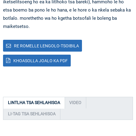
iketselitsoeng ho ea ka litlhoko tsa bareki), hammoho le ho
etsa boemo ba pono le ho hana, e le hore o ka nkela sebaka ka
botlalo. morethetho wa ho kgetha botsofali le boleng ba
maiketsetso.
RE ROMELLE LENGOLO-TSOIBILA
KHOASOLLA JOALO KA PDF
LINTLHA TSA SEHLAHISOA
VIDEO
LI-TAG TSA SEHLAHISOA