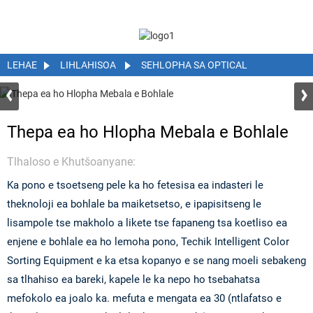
LEHAE
LIHLAHISOA
SEHLOPHA SA OPTICAL
Thepa ea ho Hlopha Mebala e Bohlale
Tlhaloso e Khutšoanyane:
Ka pono e tsoetseng pele ka ho fetesisa ea indasteri le
theknoloji ea bohlale ba maiketsetso, e ipapisitseng le
lisampole tse makholo a likete tse fapaneng tsa koetliso ea
enjene e bohlale ea ho lemoha pono, Techik Intelligent Color
Sorting Equipment e ka etsa kopanyo e se nang moeli sebakeng
sa tlhahiso ea bareki, kapele le ka nepo ho tsebahatsa
mefokolo ea joalo ka. mefuta e mengata ea 30 (ntlafatso e