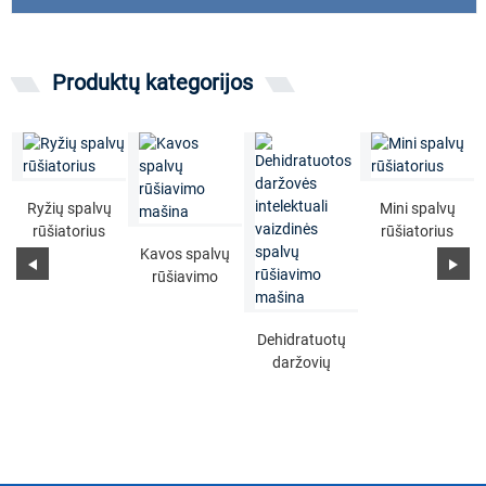
Produktų kategorijos
Ryžių spalvų
Mini spalvų
rūšiatorius
rūšiatorius
Kavos spalvų
rūšiavimo
mašina
Dehidratuotų
daržovių
intelektuali
vaizdinė
spalva ...