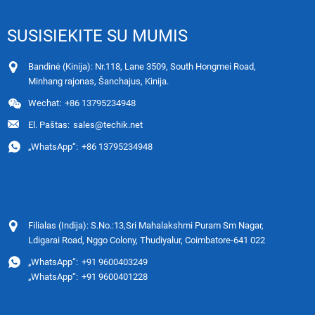
SUSISIEKITE SU MUMIS
Bandinė (Kinija): Nr.118, Lane 3509, South Hongmei Road,
Minhang rajonas, Šanchajus, Kinija.
Wechat:
+86 13795234948
El. Paštas:
sales@techik.net
„WhatsApp“:
+86 13795234948
Filialas (Indija): S.No.:13,Sri Mahalakshmi Puram Sm Nagar,
Ldigarai Road, Nggo Colony, Thudiyalur, Coimbatore-641 022
„WhatsApp“:
+91 9600403249
„WhatsApp“:
+91 9600401228