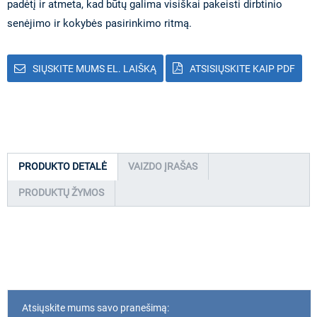
padėtį ir atmeta, kad būtų galima visiškai pakeisti dirbtinio
senėjimo ir kokybės pasirinkimo ritmą.
SIŲSKITE MUMS EL. LAIŠKĄ
ATSISIŲSKITE KAIP PDF
PRODUKTO DETALĖ
VAIZDO ĮRAŠAS
PRODUKTŲ ŽYMOS
Atsiųskite mums savo pranešimą: