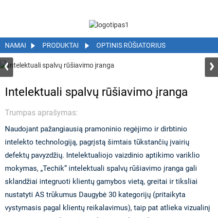
NAMAI
PRODUKTAI
OPTINIS RŪŠIATORIUS
Intelektuali spalvų rūšiavimo įranga
Trumpas aprašymas:
Naudojant pažangiausią pramoninio regėjimo ir dirbtinio
intelekto technologiją, pagrįstą šimtais tūkstančių įvairių
defektų pavyzdžių. Intelektualiojo vaizdinio aptikimo variklio
mokymas, „Techik“ intelektuali spalvų rūšiavimo įranga gali
sklandžiai integruoti klientų gamybos vietą, greitai ir tiksliai
nustatyti AS trūkumus Daugybė 30 kategorijų (pritaikyta
vystymasis pagal klientų reikalavimus), taip pat atlieka vizualinį