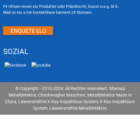
Fir Ufroen iwwer eis Produkter oder Präislëscht, loosst w.e.g. Är E-
Mail un eis a mir kontaktéiere bannent 24 Stonnen.
ENQUETE ELO
SOZIAL
© Copyright - 2010-2024: All Rechter reservéiert.
Sitemap
Metalldetektor
,
Checkweigher Maschinn
,
Metalldetektor Made In
China
,
Liewensmëttel X-Ray Inspektioun System
,
X-Ray Inspektioun
System
,
Liewensmëttel Metalldetektor
,