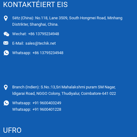
KONTAKTÉIERT EIS
Sëtz (China): No.118, Lane 3509, South Hongmei Road, Minhang
Distrikter, Shanghai, China.
Wechat:
+86 13795234948
E-Mail:
sales@techik.net
Whatsapp:
+86 13795234948
Branch (Indien): S.No.:13,Sri Mahalakshmi puram SM Nagar,
ldigarai Road, NGGO Colony, Thudiyalur, Coimbatore-641 022
Whatsapp:
+91 9600403249
Whatsapp:
+91 9600401228
UFRO