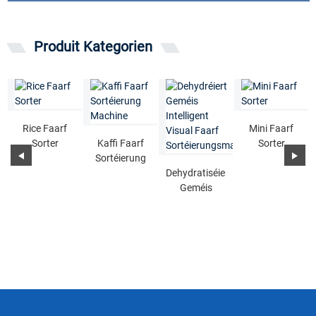
Produit Kategorien
Rice Faarf
Mini Faarf
Sorter
Kaffi Faarf
Sorter
Sortéierung
Machine
Dehydratiséiert
Geméis
Intelligent
Visuell Faarf
...