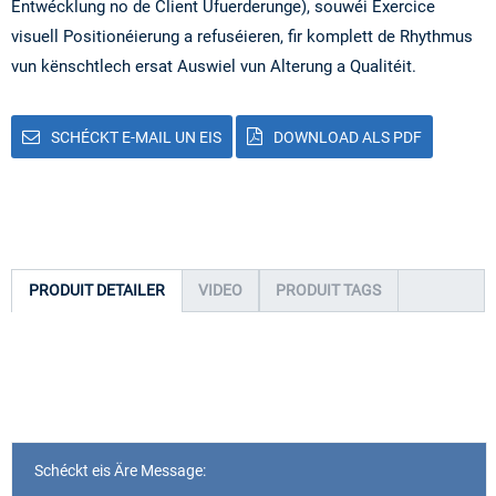
Entwécklung no de Client Ufuerderunge), souwéi Exercice
visuell Positionéierung a refuséieren, fir komplett de Rhythmus
vun kënschtlech ersat Auswiel vun Alterung a Qualitéit.
SCHÉCKT E-MAIL UN EIS
DOWNLOAD ALS PDF
PRODUIT DETAILER
VIDEO
PRODUIT TAGS
Schéckt eis Äre Message: