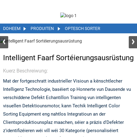
DOHEEM
PRODUITEN
OPTESCH SORTER
Intelligent Faarf Sortéierungsausrüstung
Kuerz Beschreiwung:
Mat der fortgeschratt industrieller Visioun a kënschtlecher
Intelligenz Technologie, baséiert op Honnerte vun Dausende vu
verschiddene Defekt Echantillon Training vun intelligenten
visuellen Detektiounsmotor, kann Techik Intelligent Color
Sorting Equipment eng nahtlos Integratioun an der
Clientsproduktiounsplaz maachen, séier a präzis d'Defekter
z'identifizéieren wéi vill wéi 30 Kategorie (personaliséiert