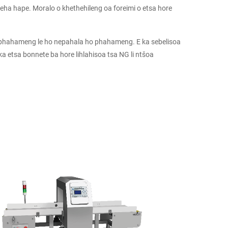
eha hape. Moralo o khethehileng oa foreimi o etsa hore
le phahameng le ho nepahala ho phahameng. E ka sebelisoa
 ka etsa bonnete ba hore lihlahisoa tsa NG li ntšoa