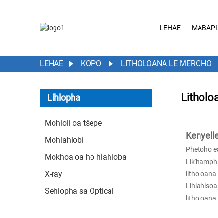
LEHAE
MABAPI
LEHAE
KOPO
LITHOLOANA LE MEROHO
Litholo
Lihlopha
Mohloli oa tšepe
Kenyelle
Mohlahlobi
Phetoho ea
Mokhoa oa ho hlahloba
Lik'hampha
X-ray
litholoana
Lihlahisoa
Sehlopha sa Optical
litholoana 