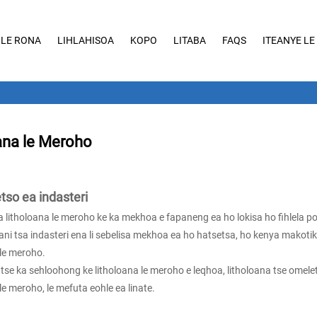
 LE RONA
LIHLAHISOA
KOPO
LITABA
FAQS
ITEANYE LE
ana le Meroho
tso ea indasteri
 litholoana le meroho ke ka mekhoa e fapaneng ea ho lokisa ho fihlela pol
ni tsa indasteri ena li sebelisa mekhoa ea ho hatsetsa, ho kenya makotiko
 le meroho.
 tse ka sehloohong ke litholoana le meroho e leqhoa, litholoana tse omelet
le meroho, le mefuta eohle ea linate.