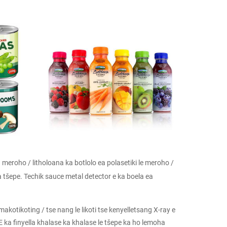
 meroho / litholoana ka botlolo ea polasetiki le meroho /
a tšepe. Techik sauce metal detector e ka boela ea
 makotikoting / tse nang le likoti tse kenyelletsang X-ray e
E ka finyella khalase ka khalase le tšepe ka ho lemoha