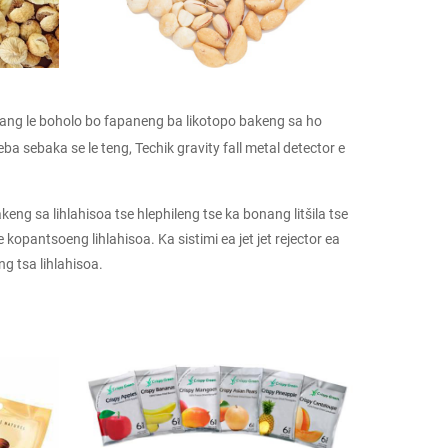
e nang le boholo bo fapaneng ba likotopo bakeng sa ho
ba sebaka se le teng, Techik gravity fall metal detector e
ng sa lihlahisoa tse hlephileng tse ka bonang litšila tse
e kopantsoeng lihlahisoa. Ka sistimi ea jet jet rejector ea
ng tsa lihlahisoa.