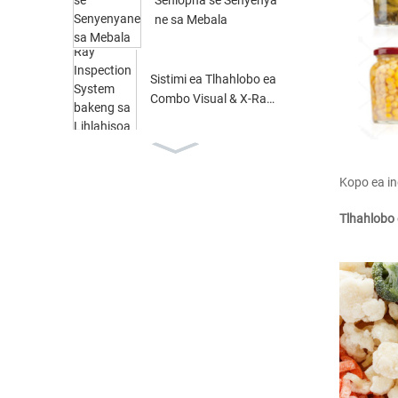
ne sa Mebala
Sistimi ea Tlhahlobo ea
Combo Visual & X-Ray
bakeng sa Bongata...
Lisebelisoa tsa Tlhahlo
bo ea X-ray ea Lijo bak
Kopo ea in
eng sa Can, Bo...
Tlhahlobo 
Lisebelisoa tsa X-ray ts
e nang le matla a mabe
li bakeng sa Lesapo la
Lesapo
Sehlahisoa sa Bongata
ba Lijo tsa X-ray Syste
m ea Tlhahlobo