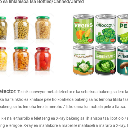
 ea lihlahisoa tsa Bottled/Canned/Jarred
tector:
Techik conveyor metal detector e ka sebelisoa bakeng sa lero la
 ka har'a nkho ea khalase pele ho koaheloa bakeng sa ho lemoha litšila ts
bakeng sa ho lemoha lero la meroho / litholoana ka mohala pele o tlatsa.
ik e na le tharollo e feletseng ea X-ray bakeng sa lihlahisoa tsa libotlolo /
g e le 'ngoe, X-ray ea mahlakore a mabeli le mahlaseli a mararo a X-ray. 