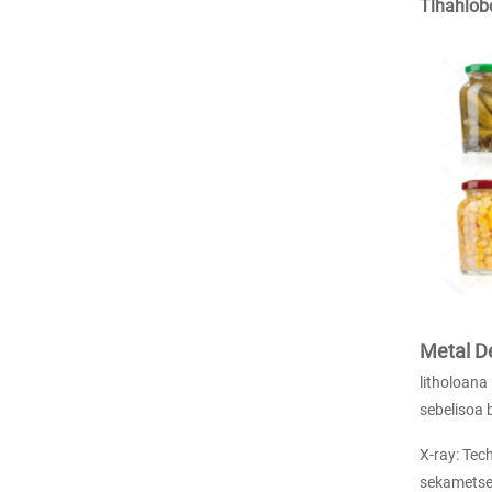
Tlhahlobo
Metal De
litholoana
sebelisoa 
X-ray: Tech
sekametsen