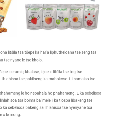
ha litšila tsa tšepe ka har'a liphutheloana tse seng tsa
 tse nyane le tse kholo.
e, ceramic, khalase, lejoe le litšila tse ling tse
lihlahisoa tse pakiloeng ka mabokose. Litsamaiso tse
le phahameng le ho nepahala ho phahameng. E ka sebelisoa
lihlahisoa tsa boima ba' mele li ka tlosoa libakeng tse
 o ka sebelisoa bakeng sa lihlahisoa tse nyenyane tsa
e o le mong.