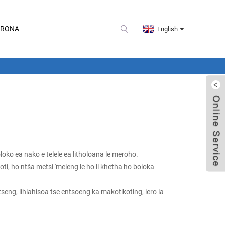
 RONA
English
oko ea nako e telele ea litholoana le meroho.
ti, ho ntša metsi 'meleng le ho li khetha ho boloka
seng, lihlahisoa tse entsoeng ka makotikoting, lero la