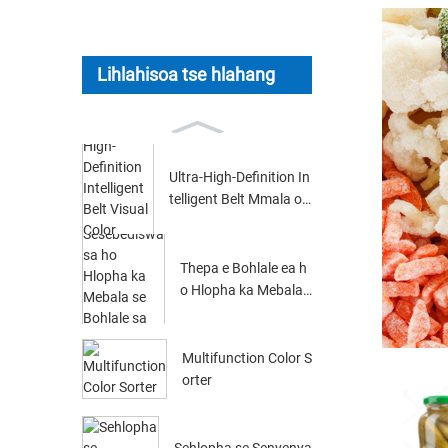
Lihlahisoa tse hlahang
Ultra-High-Definition In
telligent Belt Mmala oa
Ponahalo ...
Thepa e Bohlale ea h
o Hlopha ka Mebala
ea Visual...
Multifunction Color S
orter
Sehlopha se Senyenya