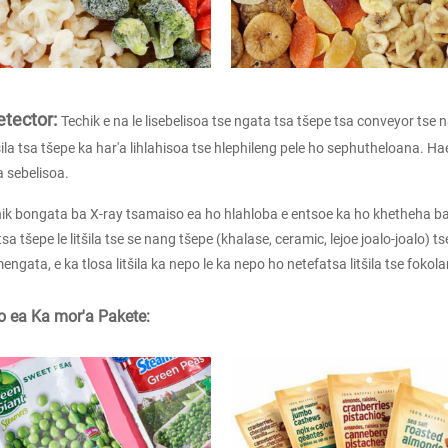
tector:
Techik e na le lisebelisoa tse ngata tsa tšepe tsa conveyor ts
ila tsa tšepe ka har'a lihlahisoa tse hlephileng pele ho sephutheloana. Hae
a sebelisoa.
hik bongata ba X-ray tsamaiso ea ho hlahloba e entsoe ka ho khetheha bake
a tšepe le litšila tse se nang tšepe (khalase, ceramic, lejoe joalo-joalo) ts
ngata, e ka tlosa litšila ka nepo le ka nepo ho netefatsa litšila tse fokola
o ea Ka mor'a Pakete: