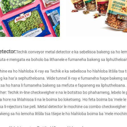
tector:
Techik conveyor metal detector e ka sebelisoa bakeng sa ho lemo
uta e mengata ea boholo ba lithanele e fumaneha bakeng sa liphutheloana
ine ea ho hlahloba X-ray ea Techik e ka sebelisoa ho hlahloba litšila tsa tšep
ka har'a sephutheloana. Wide tunnel X-ray e fumaneha hape bakeng sa 
sa ho hana li fumaneha bakeng sa mefuta e fapaneng ea liphutheloana.
er: Techik in-line checkweigher e na le botsitso bo phahameng, lebelo 
 hore na lihlahisoa li na le boima bo loketseng. Ho feta boima ba 'mele le 
a li-rejectors tse peli. Metal detector le mochine oa combo checkweigher
keng sa ho lemoha litšila tsa tšepe le ho hlahloba boima ba 'mele mochin