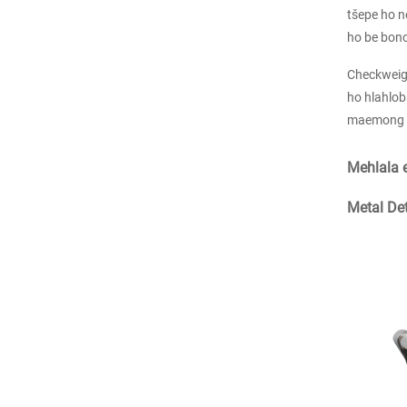
tšepe ho n
ho be bono
Checkweigh
ho hlahloba
maemong 
Mehlala 
Metal Det