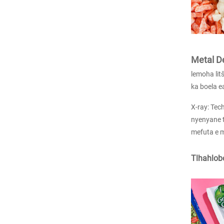
Conveyor Belt Metal De
tector
Metal Detector bakeng
sa li-biscuits
Metal De
lemoha litš
ka boela e
Combo Metal Detect
or le Checkweigher
X-ray: Tec
nyenyane ts
mefuta e me
High Speed ​​Checkw
eigher
Tlhahlob
Thepa ea ho Hlopha M
ebala e Bohlale