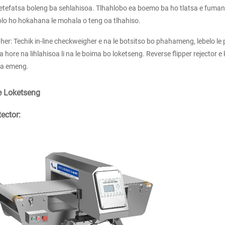
etefatsa boleng ba sehlahisoa. Tlhahlobo ea boemo ba ho tlatsa e fuman
lo ho hokahana le mohala o teng oa tlhahiso.
er: Techik in-line checkweigher e na le botsitso bo phahameng, lebelo 
 hore na lihlahisoa li na le boima bo loketseng. Reverse flipper rejector e
a emeng.
e Loketseng
ector: