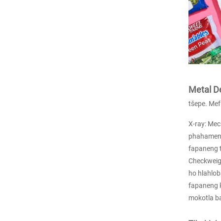
Belt Conveyor Belt Sort
er bakeng sa Cherry, K
ofi B...
Conveyor Belt metal de
tector lijo tse ngata tse
pakang
Metal De
Techik Multifunction
Color Sorter
tšepe. Mef
X-ray: Mech
Mokhoa oa Tlhahlobo
phahameng 
oa X-ray Bakeng sa Ind
fapaneng t
asteri ea Lijo
Checkweigh
ho hlahloba
Techik Compact Econo
fapaneng k
mical X-ray Inspection
mokotla ba
System Fo...