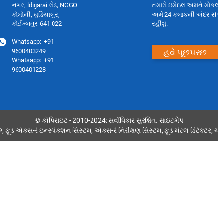
નગર, ldigarai રોડ, NGGO
તમારો ઇમેઇલ અમને મોક
કોલોની, થુડિયાલુર,
અમે 24 કલાકની અંદર સંપર
કોઈમ્બતુર-641 022
રહીશું.
Whatsapp:
+91
હવે પૂછપરછ
9600403249
Whatsapp:
+91
9600401228
© કૉપિરાઇટ - 2010-2024: સર્વાધિકાર સુરક્ષિત.
સાઇટમેપ
ે
,
ફૂડ એક્સ-રે ઇન્સ્પેક્શન સિસ્ટમ
,
એક્સ-રે નિરીક્ષણ સિસ્ટમ
,
ફૂડ મેટલ ડિટેક્ટર
,
ચ