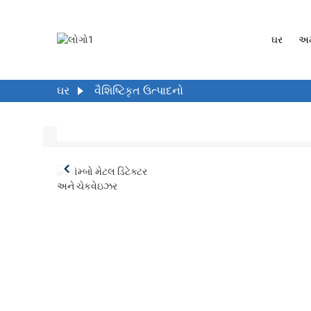
ઘર
અમ
ઘર
વૈશિષ્ટિકૃત ઉત્પાદનો