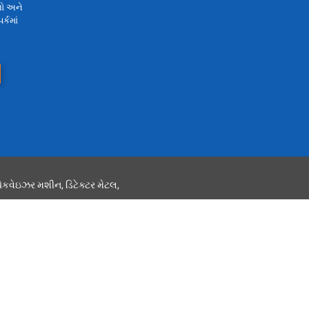
લો અને
્કમાં
ેકવેઇઝર મશીન
,
ડિટેક્ટર મેટલ
,