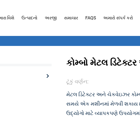
ારા વિશે
ઉત્પાદનો
અરજી
સમાચાર
FAQS
અમારો સંપર્ક કરો
કોમ્બો મેટલ ડિટેક્ટ
ટૂંકું વર્ણન:
મેટલ ડિટેક્ટર અને ચેકવેઇઝર ક
સમયે એક મશીનમાં મેળવી શકાય છે
ઉદ્યોગો માટે વ્યાપકપણે ઉપયોગમાં