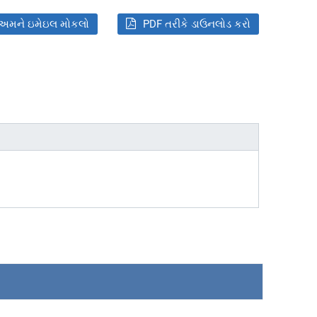
અમને ઇમેઇલ મોકલો
PDF તરીકે ડાઉનલોડ કરો