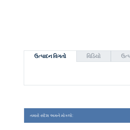
ઉત્પાદન વિગતો
વિડિયો
ઉત્પ
તમારો સંદેશ અમને મોકલો: