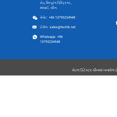
રોડ, મિન્હાંગ ડિસ્ટ્રિક્ટ,
શાંઘાઈ, ચીન.
વેચેટ:
+86 13795234948
ઈમેલ:
sales@techik.net
Whatsapp:
+86
13795234948
મેટલ ડિટેક્ટર ચીનમાં બનાવેલ છ