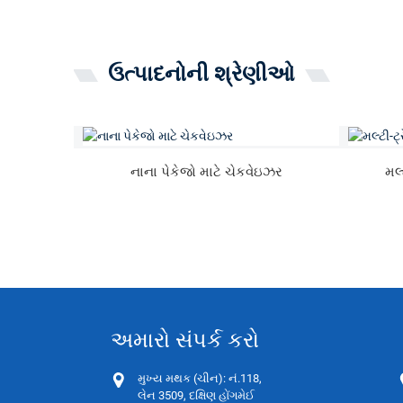
ઉત્પાદનોની શ્રેણીઓ
નાના પેકેજો માટે ચેકવેઇઝર
મલ
અમારો સંપર્ક કરો
મુખ્ય મથક (ચીન): નં.118,
લેન 3509, દક્ષિણ હોંગમેઈ