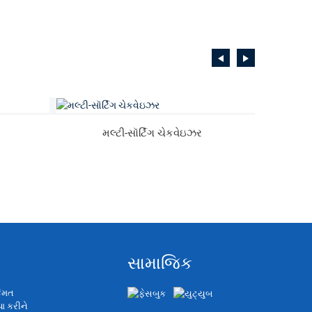
મલ્ટી-સૉર્ટિંગ ચેકવેઇઝર
મો
સામાજિક
િંમત
પા કરીને