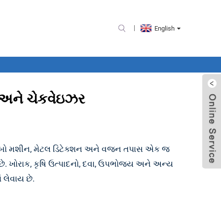
English
ર અને ચેકવેઇઝર
ોમ્બો મશીન, મેટલ ડિટેક્શન અને વજન તપાસ એક જ
. ખોરાક, કૃષિ ઉત્પાદનો, દવા, ઉપભોજ્ય અને અન્ય
 લેવાય છે.