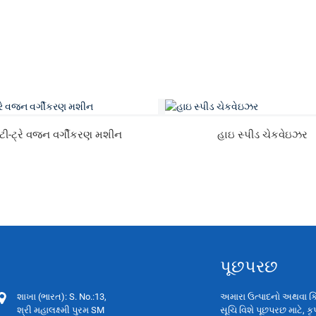
્ટી-ટ્રે વજન વર્ગીકરણ મશીન
હાઇ સ્પીડ ચેકવેઇઝર
પૂછપરછ
શાખા (ભારત): S. No.:13,
અમારા ઉત્પાદનો અથવા ક
શ્રી મહાલક્ષ્મી પુરમ SM
સૂચિ વિશે પૂછપરછ માટે, કૃ