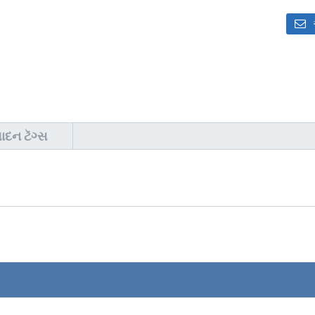
ાદન ટૅગ્સ