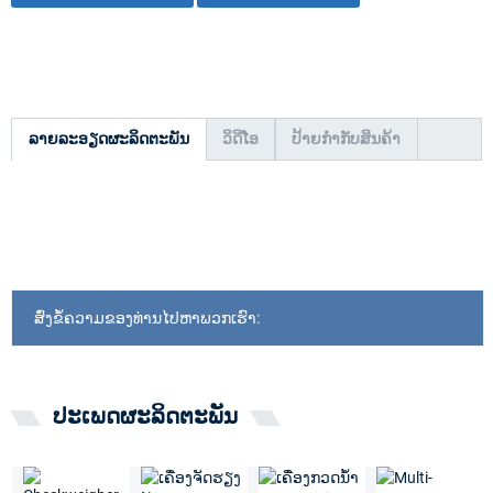
ລາຍລະອຽດຜະລິດຕະພັນ
ວິດີໂອ
ປ້າຍກຳກັບສິນຄ້າ
ສົ່ງຂໍ້ຄວາມຂອງທ່ານໄປຫາພວກເຮົາ:
ປະເພດຜະລິດຕະພັນ