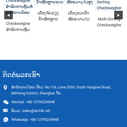
ເຄື່ອງຈັດຮຽງ
ເຄື່ອງກວດນ້ຳ
ນ້ຳໜັກຫຼາຍ
ໜັກຄວາມໄວ
Multi-Sorting
Checkweigher
ຖາດ
ສູງ
Checkweigher
ສໍາລັບການຫຸ້ມ
ຫໍ່ຂະຫນາດ
ນ້ອຍ
ຕິດຕໍ່ພວກເຮົາ
ສໍານັກງານໃຫຍ່ (ຈີນ): No.118, Lane 3509, South Hongmei Road,
Minhang District, Shanghai, ຈີນ.
Wechat:
+86 13795234948
ອີເມວ:
sales@techik.net
Whatsapp:
+86 13795234948