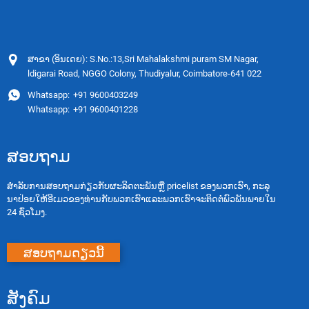
ສາຂາ (ອິນເດຍ): S.No.:13,Sri Mahalakshmi puram SM Nagar,
ldigarai Road, NGGO Colony, Thudiyalur, Coimbatore-641 022
Whatsapp:
+91 9600403249
Whatsapp:
+91 9600401228
ສອບຖາມ
ສໍາ​ລັບ​ການ​ສອບ​ຖາມ​ກ່ຽວ​ກັບ​ຜະ​ລິດ​ຕະ​ພັນ​ຫຼື pricelist ຂອງ​ພວກ​ເຮົາ​, ກະ​ລຸ​
ນາ​ປ່ອຍ​ໃຫ້​ອີ​ເມວ​ຂອງ​ທ່ານ​ກັບ​ພວກ​ເຮົາ​ແລະ​ພວກ​ເຮົາ​ຈະ​ຕິດ​ຕໍ່​ພົວ​ພັນ​ພາຍ​ໃນ
24 ຊົ່ວ​ໂມງ​.
ສອບຖາມດຽວນີ້
ສັງຄົມ