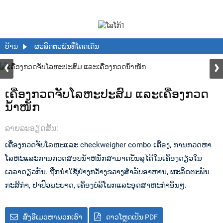
ບ້ານ
ຜະລິດຕະພັນທີ່ໂດດເດັ່ນ
ເຄື່ອງກວດຈັບໂລຫະປະສົມ ແລະເຄື່ອງກວດ
ນ້ຳໜັກ
ລາຍ​ລະ​ອຽດ​ສັ້ນ​:
ເຄື່ອງກວດຈັບໂລຫະແລະ checkweigher combo ເຄື່ອງ, ການກວດຫາ
ໂລຫະແລະການກວດສອບນ້ໍາຫນັກສາມາດບັນລຸໄດ້ໃນເຄື່ອງດຽວໃນ
ເວລາດຽວກັນ. ຖືກນໍາໃຊ້ຢ່າງກວ້າງຂວາງສໍາລັບອາຫານ, ຜະລິດຕະພັນ
ກະສິກໍາ, ຢາປົວພະຍາດ, ເຄື່ອງບໍລິໂພກແລະອຸດສາຫະກໍາອື່ນໆ.
ສົ່ງອີເມວຫາພວກເຮົາ
ດາວໂຫຼດເປັນ PDF