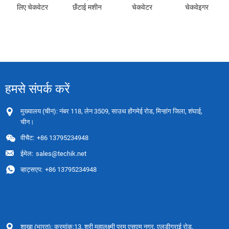
लिए चेकवेटर
छँटाई मशीन
चेकवेटर
चेकवेइगर
हमसे संपर्क करें
मुख्यालय (चीन): नंबर 118, लेन 3509, साउथ होंगमेई रोड, मिन्हांग जिला, शंघाई,
चीन।
वीचैट:
+86 13795234948
ईमेल:
sales@techik.net
व्हाट्सएप:
+86 13795234948
शाखा (भारत): क्रमांक:13, श्री महालक्ष्मी पुरम एसएम नगर, एलडीगराई रोड,