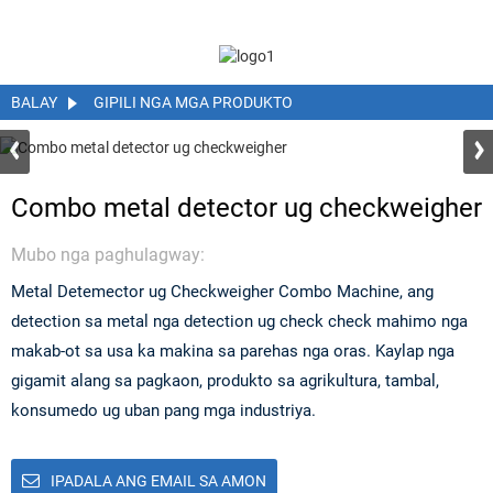
BALAY
GIPILI NGA MGA PRODUKTO
Combo metal detector ug checkweigher
Mubo nga paghulagway:
Metal Detemector ug Checkweigher Combo Machine, ang
detection sa metal nga detection ug check check mahimo nga
makab-ot sa usa ka makina sa parehas nga oras. Kaylap nga
gigamit alang sa pagkaon, produkto sa agrikultura, tambal,
konsumedo ug uban pang mga industriya.
IPADALA ANG EMAIL SA AMON