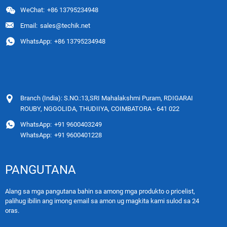
WeChat:
+86 13795234948
Email:
sales@techik.net
WhatsApp:
+86 13795234948
Branch (India): S.NO.:13,SRI Mahalakshmi Puram, RDIGARAI
ROUBY, NGGOLIDA, THUDIIYA, COIMBATORA - 641 022
WhatsApp:
+91 9600403249
WhatsApp:
+91 9600401228
PANGUTANA
Alang sa mga pangutana bahin sa among mga produkto o pricelist,
palihug ibilin ang imong email sa amon ug magkita kami sulod sa 24
oras.