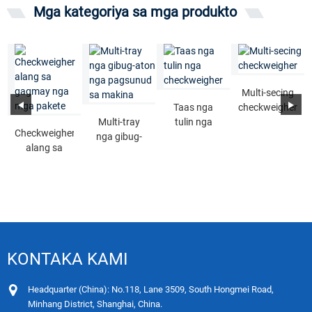
Mga kategoriya sa mga produkto
Multi-secing
Taas nga
checkweigher
Multi-tray
tulin nga
Checkweigher
nga gibug-
checkweigher
alang sa
aton nga
gagmay nga
pagsunud sa
mga pakete
makina
KONTAKA KAMI
Headquarter (China): No.118, Lane 3509, South Hongmei Road,
Minhang District, Shanghai, China.