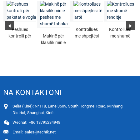
Peshues
Kontrollues
Kontrollues
kontrolli për
Makinë për
me shpejtësi
me shumë
paketat e
klasifikimin e
të lartë
renditje
vogla
peshës me
shumë
tabaka
NA KONTAKTONI
Selia (Kinë): Nr.118, Lane 3509, South Hongmei Road, Minhang
District, Shanghai, Kinë.
Wechat:
+86 13795234948
Email:
sales@techik.net