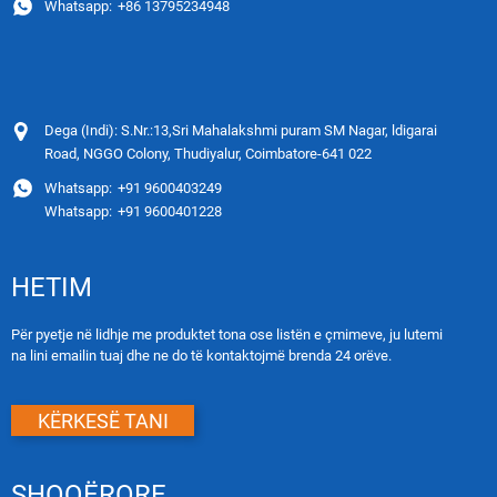
Whatsapp:
+86 13795234948
Dega (Indi): S.Nr.:13,Sri Mahalakshmi puram SM Nagar, ldigarai
Road, NGGO Colony, Thudiyalur, Coimbatore-641 022
Whatsapp:
+91 9600403249
Whatsapp:
+91 9600401228
HETIM
Për pyetje në lidhje me produktet tona ose listën e çmimeve, ju lutemi
na lini emailin tuaj dhe ne do të kontaktojmë brenda 24 orëve.
KËRKESË TANI
SHOQËRORE