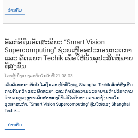
ອ່ານຕື່ມ
ອັລກໍຣິທຶມອັດສະລິຍະ “Smart Vision
Supercomputing” ຊ່ວຍເຫຼືອອຸປະກອນກວດກາ
ແລະ ຄັດແຍກ Techik ເພື່ອໃຫ້ບັນລຸປະສິດທິພາບ
ທີ່ສູງຂຶ້ນ
ໂດຍຜູ້ເບິ່ງແຍງລະບົບໃນວັນທີ 21-08-03
ເພື່ອພັດທະນາເຕັກໂນໂລຊີ ແລະ ໜ້າທີ່ໃໝ່ໆ, Shanghai Techik ສືບຕໍ່ສົ່ງເສີມ
ການຄົ້ນຄວ້າ ແລະ ພັດທະນາ, ແລະ ດຳເນີນຄວາມພະຍາຍາມດ້ານວິຊາການ
ຈຳນວນຫຼວງຫຼາຍເພື່ອສະໜອງວິທີແກ້ໄຂບັນຫາຄວາມຫຍຸ້ງຍາກໃນ
ອຸດສາຫະກຳ. “Smart Vision Supercomputing” ລຸ້ນໃໝ່ຂອງ Shanghai
Techik...
ອ່ານຕື່ມ