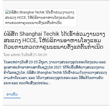
ບໍລິສັດ Shanghai Techik ໄດ້ເຂົ້າຮ່ວມງານວາງ
ສະແດງ HCCE, ໃຫ້ບໍລິການອາຫານໂຮງແຮມ
ດ້ວຍການກວດກາຄຸນນະພາບຕັ້ງແຕ່ຕົ້ນກຳເນີດ
ໂດຍ admin ໃນວັນທີ 21-06-25
ໃນລະຫວ່າງວັນທີ 23-25 ​​ມິຖຸນາ, ງານວາງສະແດງອຸປະກອນໂຮງແຮມ ແລະ
ອຸດສາຫະກຳອາຫານສາກົນຊຽງໄຮ 2021 ໄດ້ຈັດຂຶ້ນທີ່ຫໍວາງສະແດງການ
ຄ້າໂລກຊຽງໄຮ. ບໍລິສັດ Shanghai Techik ໄດ້ເຂົ້າຮ່ວມໃນງານວາງສະແດງ
ຕາມກຳນົດເວລາ, ແລະ ໄດ້ວາງສະແດງອຸປະກອນ ແລະ ວິທີແກ້ໄຂການຄັດ
ແຍກ ແລະ ກວດຈັບສິ່ງແປກປອມ...
ອ່ານຕື່ມ