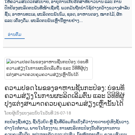
ໃຫ້ຄວາມສະດວກສະບາຍ, ອາຍຸການເກັບຮັກສາທີ່ຍາວນານ ແລະ ການ
ປົກປ້ອງຜະລິດຕະພັນທີ່ໜ້າເຊື່ອຖື. ພວກມັນຖືກນໍາໃຊ້ຢ່າງກວ້າງຂວາງສໍາລັບ
ຊີ້ນ, ອາຫານທະເລ, ຜະລິດຕະພັນນົມ, ຊອດ, ອາຫານດອງ, ໝາກໄມ້, ຜັກ
ແລະ ເຄື່ອງດື່ມ. ຜະລິດຕະພັນເຫຼົ່ານີ້ຫຼາຍຢ່າງ...
ອ່ານຕື່ມ
ຄວາມປອດໄພຂອງອາຫານຊີ້ນກະປ໋ອງ: ບ່ອນທີ່
ຄວາມສ່ຽງໃນການຜະລິດເລີ່ມຕົ້ນ ແລະ ວິທີທີ່ຜູ້
ປຸງແຕ່ງສາມາດຄວບຄຸມຄວາມສ່ຽງເຫຼົ່ານັ້ນໄດ້
ໂດຍຜູ້ເບິ່ງແຍງລະບົບໃນວັນທີ 26-07-18
ກະປ໋ອງຊີ້ນທ່ຽງ, ຊີ້ນງົວບົດ ຫຼື ຊີ້ນທີ່ພ້ອມກິນເບິ່ງຄືວ່າງ່າຍດາຍຢູ່ເທິງຊັ້ນວາງ.
ຢ່າງໃດກໍຕາມ, ພາຍໃນໂຮງງານ, ການຜະລິດກະປ໋ອງນັ້ນຕ້ອງການການ
ຄວບຄຸມຊີ້ນດິບ, ອຸປະກອນຕັດ ແລະ ປະສົມ, ນ້ຳໜັກການຕື່ມ, ຄວາມສົມບູນ