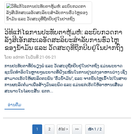
ວິທີແກ້ໄຂການປະທັບຕາຫຸ້ມຫໍ່: ລະບົບກວດກາ
ລັງສີເອັກສະເລອັດສະລິຍະສຳລັບການຮົ່ວໄຫຼ
ຂອງນ້ຳມັນ ແລະ ວັດສະດຸທີ່ຖືກບີບຢູ່ໃນປາກຖົງ
ໂດຍ admin ໃນວັນທີ 21-06-21
ການປະທັບຕາທີ່ບໍ່ພຽງພໍ ແລະ ວັດສະດຸຖືກບີບຢູ່ໃນປາກຖົງ ແມ່ນພະຍາດ
ຊະນິດທຳອິດໃນຫຼາຍໆພະຍາດທີ່ຝັງແໜ້ນໃນການປຸງແຕ່ງອາຫານວ່າງ ເຊິ່ງ
ສາມາດເຮັດໃຫ້ຜະລິດຕະພັນ "ຮົ່ວນ້ຳມັນ", ແລະ ຈາກນັ້ນໄຫຼເຂົ້າໄປໃນສາຍ
ການຜະລິດຕໍ່ມາເພື່ອສ້າງມົນລະພິດ ແລະ ແມ່ນແຕ່ເຮັດໃຫ້ອາຫານເສື່ອມ
ສະພາບໃນໄລຍະສັ້ນ. ແຕກ...
ອ່ານຕື່ມ
1
2
ຕໍ່ໄປ >
>>
ໜ້າ 1 / 2