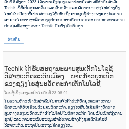
ວັນທີ 8 ສິງຫາ 2023 ໄດ້ໝາຍເຖິງຊ່ວງເວລາປະຫວັດສາດທີ່ສຳຄັນສຳລັບ
Techik. ພິທີເປີດສູນຜະລິດ ແລະ ຄົ້ນຄວ້າ ແລະ ພັດທະນາແຫ່ງໃໝ່ຢ່າງຍິ່ງ
ໃຫຍ່ໃນເມືອງເຫີເຟຍ ສະແດງໃຫ້ເຫັນເຖິງການຊຸກຍູ້ຢ່າງແຂງແຮງຕໍ່ຄວາມ
ສາມາດໃນການຜະລິດຂອງອຸປະກອນການຄັດແຍກ ແລະ ການກວດກາຄວາມ
ປອດໄພທີ່ສະຫຼາດຂອງ Techik. ມັນຍັງໄດ້ແຕ້ມຮູບ...
ອ່ານຕື່ມ
Techik ໄດ້ຮັບສະຖານະພາບສູນເຕັກໂນໂລຊີ
ວິສາຫະກິດລະດັບເມືອງ – ບາດກ້າວບຸກເບີກ
ຂອງຊຽງໄຮສູ່ນະວັດຕະກໍາເຕັກໂນໂລຊີ
ໂດຍຜູ້ເບິ່ງແຍງລະບົບໃນວັນທີ 23-08-01
ໃນຄວາມກ້າວໜ້າອັນສຳຄັນໃນການຈັດຕັ້ງປະຕິບັດຍຸດທະສາດການ
ພັດທະນາທີ່ຂັບເຄື່ອນດ້ວຍນະວັດຕະກຳ, ຊຽງໄຮສືບຕໍ່ເສີມສ້າງບົດບາດ
ສູນກາງຂອງນະວັດຕະກຳເຕັກໂນໂລຢີໃນວິສາຫະກິດ. ໂດຍເນັ້ນໜັກເຖິງການ
ຊຸກຍູ້ ແລະ ການສະໜັບສະໜູນສຳລັບການສ້າງຕັ້ງສູນເຕັກໂນໂລຢີ
ວິສາຫະກິດ, ສະຖາບັນເສດຖະກິດຊຽງໄຮ...