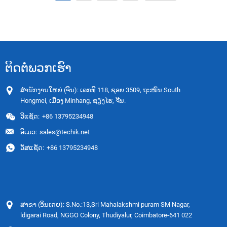
ຕິດຕໍ່ພວກເຮົາ
ສຳນັກງານໃຫຍ່ (ຈີນ): ເລກທີ 118, ຊອຍ 3509, ຖະໜົນ South
Hongmei, ເມືອງ Minhang, ຊຽງໄຮ, ຈີນ.
ວີແຊັດ:
+86 13795234948
ອີເມວ:
sales@techik.net
ວັສແຊັດ:
+86 13795234948
ສາຂາ (ອິນເດຍ): S.No.:13,Sri Mahalakshmi puram SM Nagar,
ldigarai Road, NGGO Colony, Thudiyalur, Coimbatore-641 022