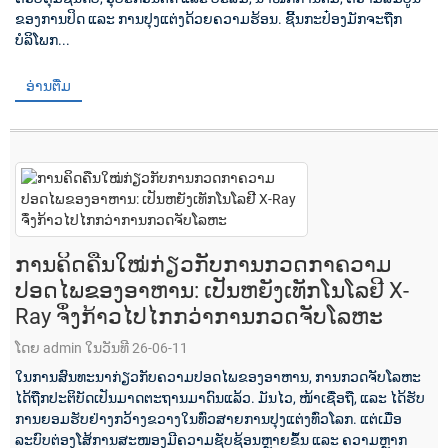
ຂອງການປິດ ແລະ ການປຸງແຕ່ງດ້ວຍຄວາມຮ້ອນ. ຊີ້ນກະປ໋ອງມັກຈະຖືກ
ບໍລິໂພກ...
ອ່ານຕື່ມ
ການຄິດຄືນໃໝ່ກ່ຽວກັບການກວດກາຄວາມ
ປອດໄພຂອງອາຫານ: ເປັນຫຍັງເທັກໂນໂລຢີ X-
Ray ຈຶ່ງກ້າວໄປໄກກວ່າການກວດຈັບໂລຫະ
ໂດຍ admin ໃນວັນທີ 26-06-11
ໃນການສົນທະນາກ່ຽວກັບຄວາມປອດໄພຂອງອາຫານ, ການກວດຈັບໂລຫະ
ໄດ້ຖືກປະຕິບັດເປັນມາດຕະຖານມາດົນແລ້ວ. ມັນໄວ, ໜ້າເຊື່ອຖື, ແລະ ໄດ້ຮັບ
ການຍອມຮັບຢ່າງກວ້າງຂວາງໃນທົ່ວສາຍການປຸງແຕ່ງທົ່ວໂລກ. ແຕ່ເມື່ອ
ລະບົບຕ່ອງໂສ້ການສະໜອງມີຄວາມຊັບຊ້ອນຫຼາຍຂຶ້ນ ແລະ ຄວາມຫຼາກ