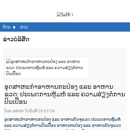
ບ້ານ
ຂ່າວ
ຂ່າວບໍລິສັດ
ອຸດສາຫະກຳອາຫານກະປ໋ອງ ແລະ ອາຫານ
ຂວດ: ປະເພດການຫຸ້ມຫໍ່ ແລະ ຄວາມສ່ຽງຕໍ່ການ
ປົນເປື້ອນ
ໂດຍ admin ໃນວັນທີ 26-07-24
ອຸດສາຫະກຳອາຫານກະປ໋ອງ ແລະ ອາຫານບັນຈຸຂວດ: ປະເພດການຫຸ້ມຫໍ່
ແລະ ຄວາມສ່ຽງຕໍ່ການປົນເປື້ອນ ອາຫານກະປ໋ອງ ແລະ ອາຫານບັນຈຸຂວດ