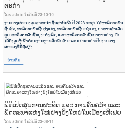
ຕະກຳ
ໂດຍ admin ໃນວັນທີ 23-10-10
ງານວາງສະແດງອຸດສາຫະກຳຊີ້ນສາກົນຈີນປີ 2023 ຈະສຸມໃສ່ຜະລິດຕະພັນ
ຊີ້ນສົດ, ຜະລິດຕະພັນຊີ້ນປຸງແຕ່ງ, ຜະລິດຕະພັນຊີ້ນແຊ່ແຂງ, ອາຫານສຳເລັດ
ຮູບ, ຜະລິດຕະພັນຊີ້ນປຸງແຕ່ງເລິກ, ແລະ ຜະລິດຕະພັນຊີ້ນອາຫານວ່າງ. ມັນ
ໄດ້ດຶງດູດຜູ້ເຂົ້າຮ່ວມງານຫຼາຍສິບພັນຄົນ ແລະ ແນ່ນອນວ່າເປັນງານວາງ
ສະແດງທີ່ມີຊື່ສຽງ...
ອ່ານຕື່ມ
ພິທີເປີດສູນການຜະລິດ ແລະ ການຄົ້ນຄວ້າ ແລະ
ພັດທະນາແຫ່ງໃໝ່ຢ່າງຍິ່ງໃຫຍ່ໃນເມືອງເຫີເຟຍ
ໂດຍ admin ໃນວັນທີ 23-08-11