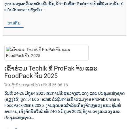
ຫຼາຍຂອງຜະລິດຕະພັນເພີ່ມຂຶ້ນ, ຂໍ້ຈຳກັດທີ່ສຳຄັນກໍ່ກາຍເປັນທີ່ຊັດເຈນຂຶ້ນ: ບໍ່
ແມ່ນອັນຕະລາຍທັງໝົດ ...
ອ່ານຕື່ມ
ເຂົ້າຮ່ວມ Techik ທີ່ ProPak ຈີນ ແລະ
FoodPack ຈີນ 2025
ໂດຍຜູ້ເບິ່ງແຍງລະບົບໃນວັນທີ 25-06-18
ວັນທີ: 24-26 ມິຖຸນາ 2025 ສະຖານທີ່: ສູນວາງສະແດງ ແລະ ປະຊຸມແຫ່ງຊາດ
(ຊຽງໄຮ້) ບູດ: 51E05 Techik ຂໍເຊີນທ່ານເຂົ້າຮ່ວມງານ ProPak China &
FoodPack China 2025, ງານສຸດຍອດສຳລັບເຄື່ອງຈັກປຸງແຕ່ງ ແລະ ຫຸ້ມຫໍ່
ອາຫານ, ເຊິ່ງຈັດຂຶ້ນໃນວັນທີ 24-26 ມິຖຸນາ 2025, ທີ່ງານວາງສະແດງ ແລະ
ປະຊຸມແຫ່ງຊາດ...