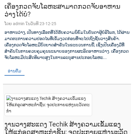
ເຄື່ອງກວດຈັບໂລຫະສາມາດກວດຈັບອາຫານ
ວ່າງໄດ້ບໍ?
ໂດຍ admin ໃນວັນທີ 23-12-25
ອາຫານວ່າງ, ເປັນທາງເລືອກທີ່ໄດ້ຮັບຄວາມນິຍົມໃນບັນດາຜູ້ບໍລິໂພກ, ໄດ້ຜ່ານ
ມາດຕະການຄວາມປອດໄພທີ່ເຂັ້ມງວດກ່ອນທີ່ຈະໄປເຖິງຊັ້ນວາງສິນຄ້າ.
ເຄື່ອງກວດຈັບໂລຫະມີບົດບາດສຳຄັນໃນຂະບວນການນີ້, ເຊິ່ງເປັນເຄື່ອງມືທີ່
ສຳຄັນໃນການຄວບຄຸມຄຸນນະພາບຂອງການຜະລິດອາຫານວ່າງ. ເຄື່ອງກວດ
ຈັບໂລຫະມີປະສິດທິພາບສູງໃນການລະບຸສານປະກອບໂລຫະ...
ອ່ານຕື່ມ
ງານວາງສະແດງ Techik ສ້າງຄວາມເຂັ້ມແຂງ
ໃຫ້ແກ່ອຸດສາຫະກຳຊີ້ນ: ຈຸດປະກາຍແຫ່ງນະວັດ