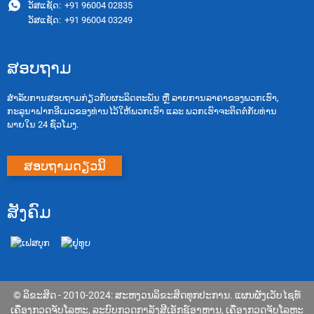
ວັສແຊັດ:
+91 96004 02835
ວັສແຊັດ:
+91 96004 03249
ສອບຖາມ
ສຳລັບການສອບຖາມກ່ຽວກັບຜະລິດຕະພັນ ຫຼື ລາຍການລາຄາຂອງພວກເຮົາ,
ກະລຸນາຝາກອີເມວຂອງທ່ານໄວ້ໃຫ້ພວກເຮົາ ແລະ ພວກເຮົາຈະຕິດຕໍ່ກັບທ່ານ
ພາຍໃນ 24 ຊົ່ວໂມງ.
ສອບຖາມດຽວນີ້
ສັງຄົມ
© ລິຂະສິດ - 2010-2024: ສະຫງວນລິຂະສິດທຸກປະການ.
ແຜນຜັງເວັບໄຊທ໌
ເຄື່ອງກວດຈັບໂລຫະ
,
ລະບົບກວດກາລັງສີເອັກຊ໌ອາຫານ
,
ເຄື່ອງກວດຈັບໂລຫະ