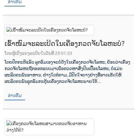
ອ່ານຕື່ມ
ເຂົ້າໜົມຈະລະເບີດໃນເຄື່ອງກວດຈັບໂລຫະບໍ?
ໂດຍຜູ້ເບິ່ງແຍງລະບົບໃນວັນທີ 25-01-23
ໂດຍປົກກະຕິແລ້ວ ລູກອົມເອງຈະບໍ່ດັງໃນເຄື່ອງກວດຈັບໂລຫະ, ຍ້ອນວ່າເຄື່ອງ
ກວດຈັບໂລຫະຖືກອອກແບບມາເພື່ອກວດຫາສິ່ງປົນເປື້ອນໂລຫະ, ບໍ່ແມ່ນ
ຜະລິດຕະພັນອາຫານ. ຢ່າງໃດກໍຕາມ, ມີປັດໃຈບາງຢ່າງທີ່ອາດເຮັດໃຫ້
ຜະລິດຕະພັນລູກອົມກະຕຸ້ນເຄື່ອງກວດຈັບໂລຫະພາຍໃຕ້...
ອ່ານຕື່ມ