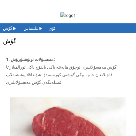
ئۆي
ئىلتىماس
گۆش
گۆش
1. مەھسۇلات تونۇشتۇرۇش:
گۆش مەھسۇلاتلىرى ئوچۇق ھالەتتە ياكى ياپقۇچ ياكى ئورالمىلارغا
قاچىلانغان خام ، يېڭى گۆشنى كۆرسىتىدۇ. شۇنداقلا پىششىقلاپ
ئىشلەنگەن گۆش مەھسۇلاتلىرى.