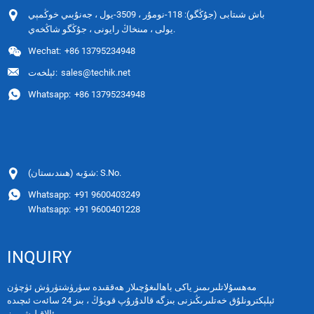
باش شىتابى (جۇڭگو): 118-نومۇر ، 3509-يول ، جەنۇبىي خوڭمېي
يولى ، مىنخاڭ رايونى ، جۇڭگو شاڭخەي.
Wechat:
+86 13795234948
sales@techik.net
ئېلخەت:
Whatsapp:
+86 13795234948
شۆبە (ھىندىستان): S.No.
Whatsapp:
+91 9600403249
Whatsapp:
+91 9600401228
INQUIRY
مەھسۇلاتلىرىمىز ياكى باھالىغۇچىلار ھەققىدە سۈرۈشتۈرۈش ئۈچۈن
ئېلېكترونلۇق خەتلىرىڭىزنى بىزگە قالدۇرۇپ قويۇڭ ، بىز 24 سائەت ئىچىدە
ئالاقىلىشىمىز.