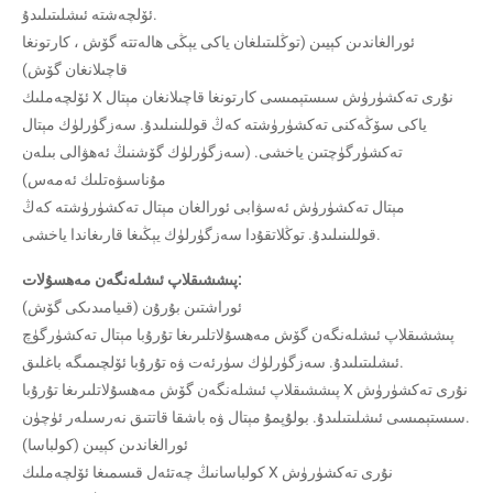
ئۆلچەشتە ئىشلىتىلىدۇ.
ئورالغاندىن كېيىن (توڭلىتىلغان ياكى يېڭى ھالەتتە گۆش ، كارتونغا
قاچىلانغان گۆش)
ئۆلچەملىك X نۇرى تەكشۈرۈش سىستېمىسى كارتونغا قاچىلانغان مېتال
ياكى سۆڭەكنى تەكشۈرۈشتە كەڭ قوللىنىلىدۇ. سەزگۈرلۈك مېتال
تەكشۈرگۈچتىن ياخشى. (سەزگۈرلۈك گۆشنىڭ ئەھۋالى بىلەن
مۇناسىۋەتلىك ئەمەس)
مېتال تەكشۈرۈش ئەسۋابى ئورالغان مېتال تەكشۈرۈشتە كەڭ
قوللىنىلىدۇ. توڭلاتقۇدا سەزگۈرلۈك يېڭىغا قارىغاندا ياخشى.
پىششىقلاپ ئىشلەنگەن مەھسۇلات:
ئوراشتىن بۇرۇن (قىيامىدىكى گۆش)
پىششىقلاپ ئىشلەنگەن گۆش مەھسۇلاتلىرىغا تۇرۇبا مېتال تەكشۈرگۈچ
ئىشلىتىلىدۇ. سەزگۈرلۈك سۈرئەت ۋە تۇرۇبا ئۆلچىمىگە باغلىق.
پىششىقلاپ ئىشلەنگەن گۆش مەھسۇلاتلىرىغا تۇرۇبا X نۇرى تەكشۈرۈش
سىستېمىسى ئىشلىتىلىدۇ. بولۇپمۇ مېتال ۋە باشقا قاتتىق نەرسىلەر ئۈچۈن.
ئورالغاندىن كېيىن (كولباسا)
كولباسانىڭ چەتئەل قىسمىغا ئۆلچەملىك X نۇرى تەكشۈرۈش