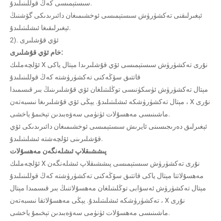
سىستېمىسى كەڭ قوللىنىلىدۇ.
ئېغىرلىقنى تەكشۈرۈش سىستېمىسى ئوخشىمىغان دائىرىدىكى گۆشنىڭ
ئېغىرلىقىغا ئىشلىتىلىدۇ.
2). ئۆي قۇشلىرى
خام ئۆي قۇشلىرى:
ئۆلچەملىك X نۇرى تەكشۈرۈش سىستېمىسى ئۆي قۇشلىرىدا مېتال ياكى
قاتتىق سۆڭەكنى تەكشۈرۈشتە كەڭ قوللىنىلىدۇ
مېتال تەكشۈرۈش ئۈسكۈنىسى توڭلىتىلغان ئۆي قۇشلىرىنىڭ بىر قىسمىدا
مېتال تەكشۈرۈشكە ئىشلىتىلىدۇ. يېڭى ئۆي قۇشلىرىغا نىسبەتەن ، X نۇرى
ماشىنىسى مەھسۇلات ئۈنۈمى سەۋەبىدىن تېخىمۇ ياخشى.
ئېغىرلىق دەرىجىسىنى ئايرىش سىستېمىسى ئوخشىمىغان دائىرىدىكى ئۆي
قۇشلىرىنى ئۆلچەشتە ئىشلىتىلىدۇ.
پىششىقلاپ ئىشلەنگەن مەھسۇلات
ئۆلچەملىك X نۇرى تەكشۈرۈش سىستېمىسى پىششىقلاپ ئىشلەنگەن
مەھسۇلاتتا مېتال ياكى قاتتىق سۆڭەكنى تەكشۈرۈشتە كەڭ قوللىنىلىدۇ
مېتال تەكشۈرۈش ئەسۋابى توڭلىتىلغان مەھسۇلاتنىڭ بىر قىسمىدا مېتال
تەكشۈرۈشكە ئىشلىتىلىدۇ. يېڭى مەھسۇلاتقا نىسبەتەن ، X نۇرى
ماشىنىسى مەھسۇلات ئۈنۈمى سەۋەبىدىن تېخىمۇ ياخشى.