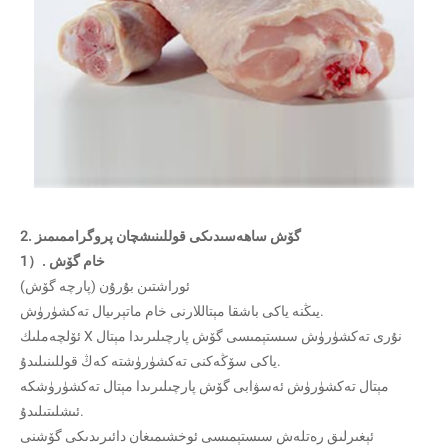
2. گۆش ساھەسىدىكى قوللىنىشچان پروگراممىمىز
1）. خام گۆش
ئوراشتىن بۇرۇن (پارچە گۆش)
يىڭنە ياكى باشقا مېتاللارنى خام ماتېرىيال تەكشۈرۈش.
ئۆلچەملىك X نۇرى تەكشۈرۈش سىستېمىسى گۆش پارچىلىرىدا مېتال
ياكى سۆڭەكنى تەكشۈرۈشتە كەڭ قوللىنىلىدۇ.
مېتال تەكشۈرۈش ئەسۋابى گۆش پارچىلىرىدا مېتال تەكشۈرۈشكە
ئىشلىتىلىدۇ.
ئېغىرلىق رەتلەش سىستېمىسى ئوخشىمىغان دائىرىدىكى گۆشنى