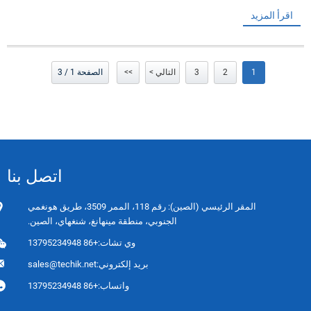
اقرأ المزيد
1
2
3
التالي >
>>
الصفحة 1 / 3
اتصل بنا
المقر الرئيسي (الصين): رقم 118، الممر 3509، طريق هونغمي
الجنوبي، منطقة مينهانغ، شنغهاي، الصين.
وي تشات:
+86 13795234948
بريد إلكتروني:
sales@techik.net
واتساب:
+86 13795234948