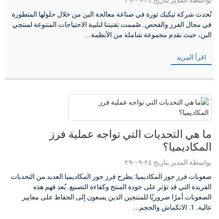
بواسطة المدير بتاريخ ٢٤-٠٩-٢٩
تُحدث شركة تيكيك ثورة في صناعة معالجة البن من خلال حلولها المتطورة
في مجال الفرز والفحص. صُممت تقنيتنا لتلبية الاحتياجات المتنوعة لمنتجي
البن، حيث نقدم مجموعة شاملة من الأنظمة...
اقرأ المزيد
ما هي التحديات التي تواجه عملية فرز
المكاديميا؟
بواسطة المدير بتاريخ ٢٤-٠٩-٢٩
صعوبات فرز جوز المكاديميا: يطرح فرز جوز المكاديميا العديد من التحديات
الفريدة التي قد تؤثر على جودة المنتج وكفاءة التصنيع. يُعد فهم هذه
الصعوبات أمرًا ضروريًا للمنتجين الذين يسعون إلى الحفاظ على معايير
عالية. 1. الانكماش والحجم...