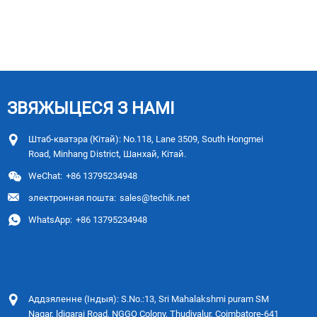
ЗВЯЖЫЦЕСЯ З НАМІ
Штаб-кватэра (Кітай): No.118, Lane 3509, South Hongmei
Road, Minhang District, Шанхай, Кітай.
WeChat:
+86 13795234948
электронная пошта:
sales@techik.net
WhatsApp:
+86 13795234948
Аддзяленне (Індыя): S.No.:13, Sri Mahalakshmi puram SM
Nagar, ldigarai Road, NGGO Colony, Thudiyalur, Coimbatore-641