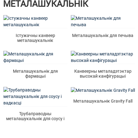
МЕТАЛАШУКАЛЬНІК
Істужачны канвеер
Металашукальнік для печыва
металашукальнік
Металашукальнік для
Канвеерны металадэтэктар
фармацыі
высокай канфігурацыі
Металашукальнік Gravity Fall
Трубаправодны
металашукальнік для соусу і
вадкасці