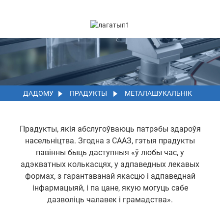
ДАДОМУ
ПРАДУКТЫ
МЕТАЛАШУКАЛЬНІК
Прадукты, якія абслугоўваюць патрэбы здароўя
насельніцтва. Згодна з СААЗ, гэтыя прадукты
павінны быць даступныя «ў любы час, у
адэкватных колькасцях, у адпаведных лекавых
формах, з гарантаванай якасцю і адпаведнай
інфармацыяй, і па цане, якую могуць сабе
дазволіць чалавек і грамадства».