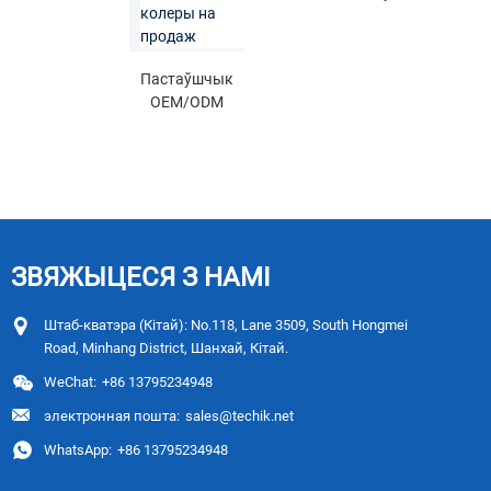
кантрольная
для
праверка
вага
масавых
вагаў Multi-
прадуктаў
Sort...
Пастаўшчык
OEM/ODM
Кітайскі
шматфункцыянальны
кунжутны
се...
ЗВЯЖЫЦЕСЯ З НАМІ
Штаб-кватэра (Кітай): No.118, Lane 3509, South Hongmei
Road, Minhang District, Шанхай, Кітай.
WeChat:
+86 13795234948
электронная пошта:
sales@techik.net
WhatsApp:
+86 13795234948