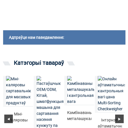
Адпраўце нам паведамленне:
Катэгорыі тавараў
Камбінаваны
Міні-
металашукальнік
каляровы
Інтэрнэт-
і
сартавальнік
аўтаматычная