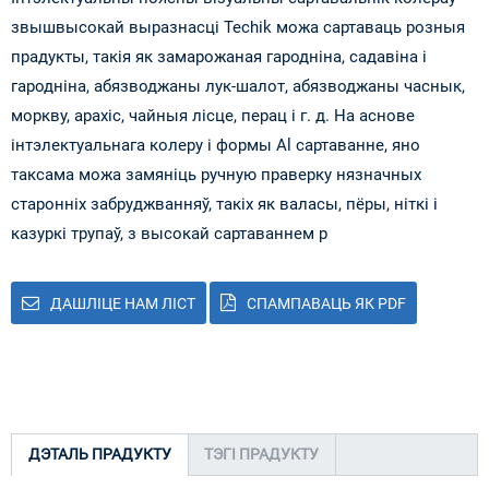
звышвысокай выразнасці Techik можа сартаваць розныя
прадукты, такія як замарожаная гародніна, садавіна і
гародніна, абязводжаны лук-шалот, абязводжаны часнык,
моркву, арахіс, чайныя лісце, перац і г. д. На аснове
інтэлектуальнага колеру і формы Al сартаванне, яно
таксама можа замяніць ручную праверку нязначных
старонніх забруджванняў, такіх як валасы, пёры, ніткі і
казуркі трупаў, з высокай сартаваннем р
ДАШЛІЦЕ НАМ ЛІСТ
СПАМПАВАЦЬ ЯК PDF
ДЭТАЛЬ ПРАДУКТУ
ТЭГІ ПРАДУКТУ