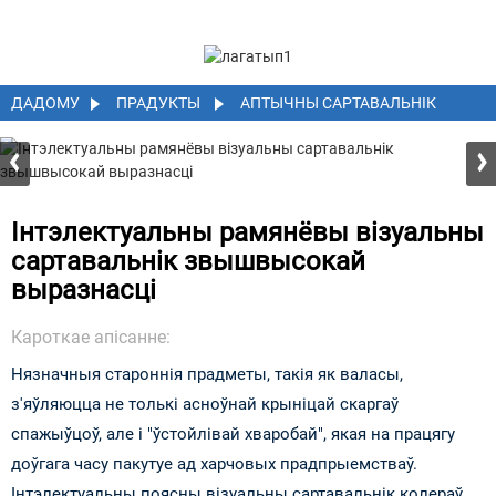
ДАДОМУ
ПРАДУКТЫ
АПТЫЧНЫ САРТАВАЛЬНІК
Інтэлектуальны рамянёвы візуальны
сартавальнік звышвысокай
выразнасці
Кароткае апісанне:
Нязначныя староннія прадметы, такія як валасы,
з'яўляюцца не толькі асноўнай крыніцай скаргаў
спажыўцоў, але і "ўстойлівай хваробай", якая на працягу
доўгага часу пакутуе ад харчовых прадпрыемстваў.
Інтэлектуальны поясны візуальны сартавальнік колераў