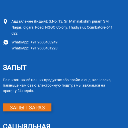
Аддзяленне (Індыя): S.No.:13, Sri Mahalakshmi puram SM
Nagar, ldigarai Road, NGGO Colony, Thudiyalur, Coimbatore-641
022
WhatsApp:
+91 9600403249
WhatsApp:
+91 9600401228
ЗАПЫТ
Па пытаннях аб нашых прадуктах або прайс-лісце, калі ласка,
пакіньце нам сваю электронную пошту, і мы звяжамся на
працягу 24 гадзін.
ЗАПЫТ ЗАРАЗ
САЦЫЯЛЬНАЯ