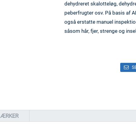
dehydreret skalotteløg, dehydre
peberfrugter osv. På basis af AL
også erstatte manuel inspektio
såsom hår, fjer, strenge og ins
S
MÆRKER