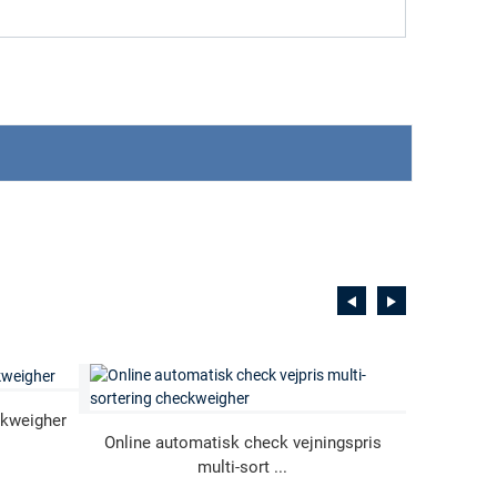
kweigher
Online automatisk check vejningspris
B
multi-sort ...
røn