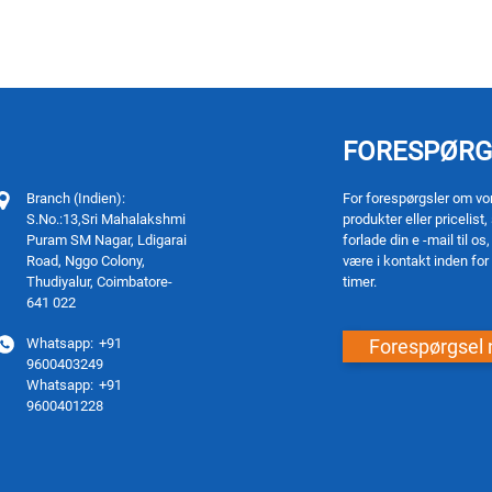
FORESPØRG
Branch (Indien):
For forespørgsler om vo
S.No.:13,Sri Mahalakshmi
produkter eller pricelist,
Puram SM Nagar, Ldigarai
forlade din e -mail til os, 
Road, Nggo Colony,
være i kontakt inden for
Thudiyalur, Coimbatore-
timer.
641 022
Forespørgsel 
Whatsapp:
+91
9600403249
Whatsapp:
+91
9600401228