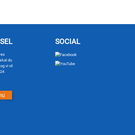
SEL
SOCIAL
res
 skal du
og vi vil
 24
nu