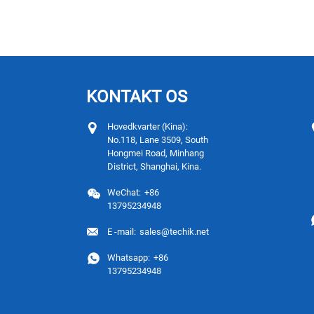
KONTAKT OS
Hovedkvarter (Kina):
No.118, Lane 3509, South
Hongmei Road, Minhang
District, Shanghai, Kina.
WeChat:
+86
13795234948
E -mail:
sales@techik.net
Whatsapp:
+86
13795234948