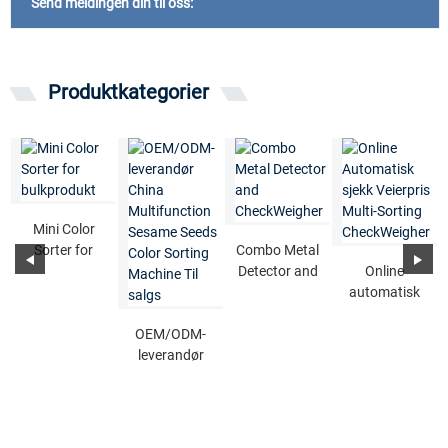
Send meldingen din til oss:
Produktkategorier
Mini Color
Sorter for
Combo Metal
bulkprodukt
Detector and
Online
CheckWeigher
automatisk
sjekk veier
OEM/ODM-
pris multisort
leverandør
...
China
Multifunction
Sesame Se ...