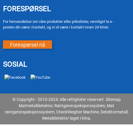
FORESPØRSEL
For henvendelser om våre produkter eller prikelister, vennligst la e -
posten din være i kontakt, og vi vil være i kontakt innen 24 timer.
Forespørsel nå
SOSIAL
© Copyright - 2010-2024: Alle rettigheter reservert.
Sitemap
Matmetalldetektor
,
Røntgeninspeksjonssystem
,
Mat
røntgeninspeksjonssystem
,
CheckWeigher Machine
,
Detektormetall
,
Metalldetektor laget i Kina
,