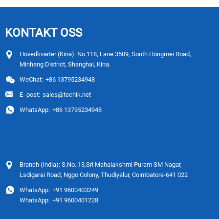
KONTAKT OSS
Hovedkvarter (Kina): No.118, Lane 3509, South Hongmei Road,
Minhang District, Shanghai, Kina.
WeChat:
+86 13795234948
E -post:
sales@techik.net
WhatsApp:
+86 13795234948
Branch (India): S.No.:13,Sri Mahalakshmi Puram SM Nagar,
Lsdigarai Road, Nggo Colony, Thudiyalur, Coimbatore-641 022
WhatsApp:
+91 9600403249
WhatsApp:
+91 9600401228