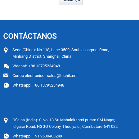
Páxina 1/6
CONTÁCTANOS
Sede (China): No.118, Lane 3509, South Hongmei Road,
Minhang District, Shanghai, China.
Wechat:
+86 13795234948
Correo electrónico:
sales@techik.net
Whatsapp:
+86 13795234948
Oficina (India): S.No.:13,Sri Mahalakshmi puram SM Nagar,
ldigarai Road, NGGO Colony, Thudiyalur, Coimbatore-641 022
Whatsapp:
+91 9600403249