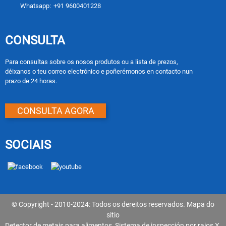
Whatsapp:
+91 9600401228
CONSULTA
Para consultas sobre os nosos produtos ou a lista de prezos,
déixanos o teu correo electrónico e poñerémonos en contacto nun
prazo de 24 horas.
CONSULTA AGORA
SOCIAIS
© Copyright - 2010-2024: Todos os dereitos reservados.
Mapa do
sitio
Detector de metais para alimentos
,
Sistema de inspección por raios X
,