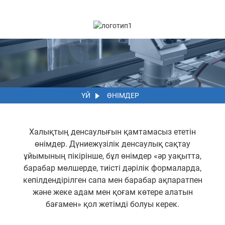
ҮЙ
ӨНІМДЕР
Халықтың денсаулығын қамтамасыз ететін
өнімдер. Дүниежүзілік денсаулық сақтау
ұйымының пікірінше, бұл өнімдер «әр уақытта,
барабар мөлшерде, тиісті дәрілік формаларда,
кепілдендірілген сапа мен барабар ақпаратпен
және жеке адам мен қоғам көтере алатын
бағамен» қол жетімді болуы керек.