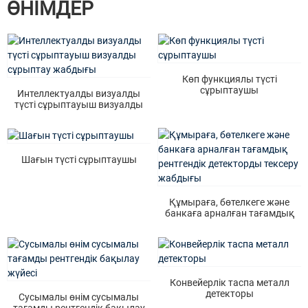
ӨНІМДЕР
Көп функциялы түсті
сұрыптаушы
Интеллектуалды визуалды
түсті сұрыптауыш визуалды
сұрыптау жабдығы
Шағын түсті сұрыптаушы
Құмыраға, бөтелкеге ​​және
банкаға арналған тағамдық
рентгендік детекторды тексеру
жабдығы
Конвейерлік таспа металл
детекторы
Сусымалы өнім сусымалы