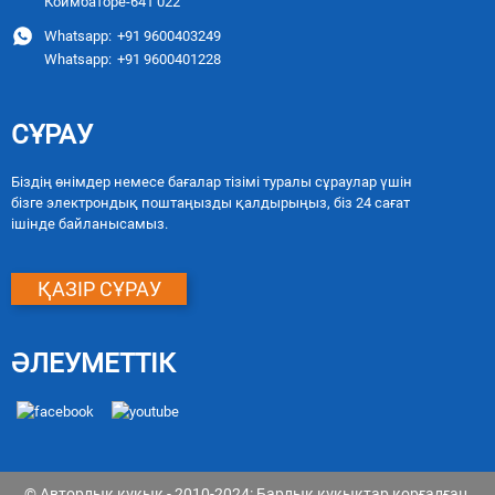
Коимбаторе-641 022
Whatsapp:
+91 9600403249
Whatsapp:
+91 9600401228
СҰРАУ
Біздің өнімдер немесе бағалар тізімі туралы сұраулар үшін
бізге электрондық поштаңызды қалдырыңыз, біз 24 сағат
ішінде байланысамыз.
ҚАЗІР СҰРАУ
ӘЛЕУМЕТТІК
© Авторлық құқық - 2010-2024: Барлық құқықтар қорғалған.