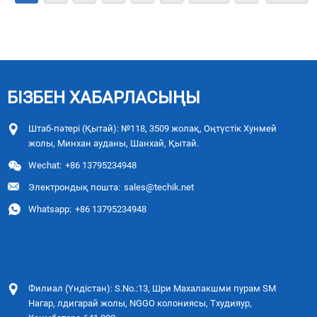
БІЗБЕН ХАБАРЛАСЫҢЫ
Штаб-пәтері (Қытай): №118, 3509 жолақ, Оңтүстік Хунмей
жолы, Минхан ауданы, Шанхай, Қытай.
Wechat:
+86 13795234948
Электрондық пошта:
sales@techik.net
Whatsapp:
+86 13795234948
Филиал (Үндістан): S.No.:13, Шри Махалакшми пурам SM
Нагар, лдигарай жолы, NGGO колониясы, Тхудияур,