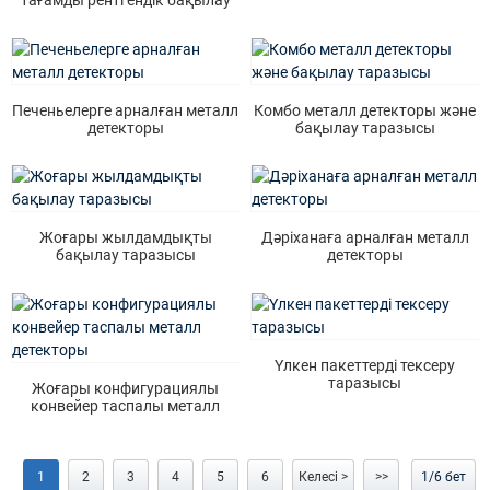
тағамды рентгендік бақылау
жүйесі
Печеньелерге арналған металл
Комбо металл детекторы және
детекторы
бақылау таразысы
Жоғары жылдамдықты
Дәріханаға арналған металл
бақылау таразысы
детекторы
Үлкен пакеттерді тексеру
таразысы
Жоғары конфигурациялы
конвейер таспалы металл
детекторы
1
2
3
4
5
6
Келесі >
>>
1/6 бет