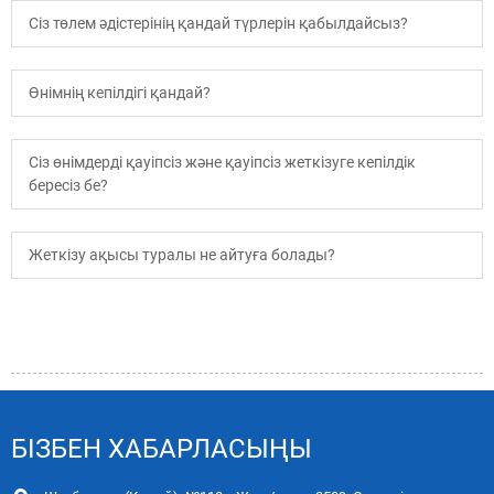
Сіз төлем әдістерінің қандай түрлерін қабылдайсыз?
Өнімнің кепілдігі қандай?
Сіз өнімдерді қауіпсіз және қауіпсіз жеткізуге кепілдік
бересіз бе?
Жеткізу ақысы туралы не айтуға болады?
БІЗБЕН ХАБАРЛАСЫҢЫ