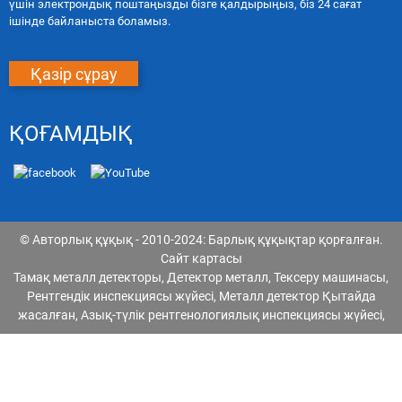
үшін электрондық поштаңызды бізге қалдырыңыз, біз 24 сағат
ішінде байланыста боламыз.
Қазір сұрау
ҚОҒАМДЫҚ
© Авторлық құқық - 2010-2024: Барлық құқықтар қорғалған.
Сайт картасы
Тамақ металл детекторы
,
Детектор металл
,
Тексеру машинасы
,
Рентгендік инспекциясы жүйесі
,
Металл детектор Қытайда
жасалған
,
Азық-түлік рентгенологиялық инспекциясы жүйесі
,