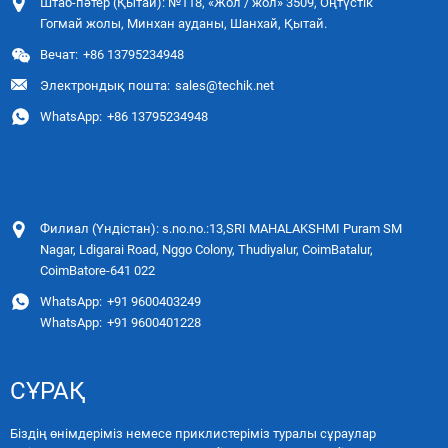
Штаб-пәтер (Қытай): №118, «Жол / жол» 3509, Оңтүстік
Гогмай жолы, Минхан ауданы, Шанхай, Қытай.
Вечат:
+86 13795234948
Электрондық пошта:
sales@techik.net
WhatsApp:
+86 13795234948
Филиал (Үндістан): s.no.no.:13,SRI MAHALAKSHMI Puram SM
Nagar, Ldigarai Road, Nggo Colony, Thudiyalur, CoimBatalur,
CoimBatore-641 022
WhatsApp:
+91 9600403249
WhatsApp:
+91 9600401228
СҰРАҚ
Біздің өнімдеріміз немесе приклистеріміз туралы сұраулар