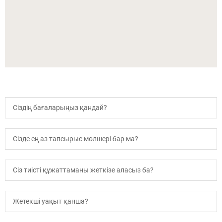
Сіздің бағаларыңыз қандай?
Сізде ең аз тапсырыс мөлшері бар ма?
Сіз тиісті құжаттаманы жеткізе аласыз ба?
Жетекші уақыт қанша?