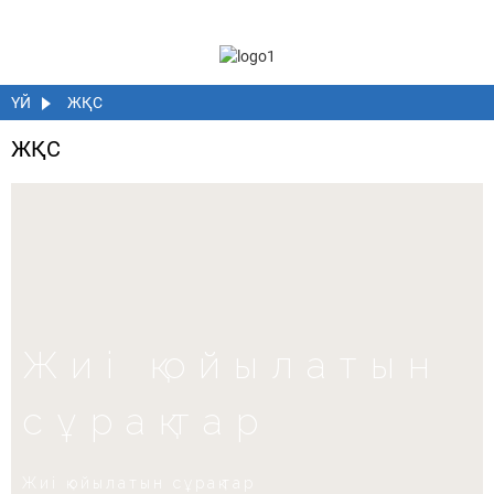
ҮЙ
ЖҚС
ЖҚС
Жиі қойылатын
сұрақтар
Жиі қойылатын сұрақтар