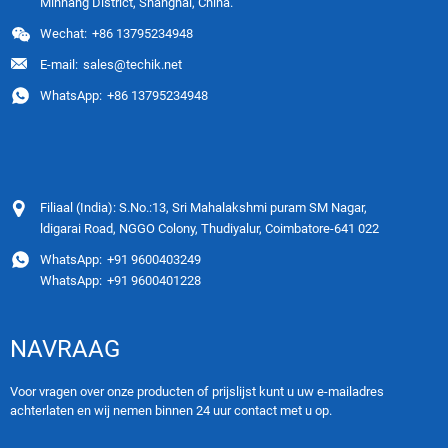
Minhang District, Shanghai, China.
Wechat:
+86 13795234948
E-mail:
sales@techik.net
WhatsApp:
+86 13795234948
Filiaal (India): S.No.:13, Sri Mahalakshmi puram SM Nagar,
ldigarai Road, NGGO Colony, Thudiyalur, Coimbatore-641 022
WhatsApp:
+91 9600403249
WhatsApp:
+91 9600401228
NAVRAAG
Voor vragen over onze producten of prijslijst kunt u uw e-mailadres
achterlaten en wij nemen binnen 24 uur contact met u op.