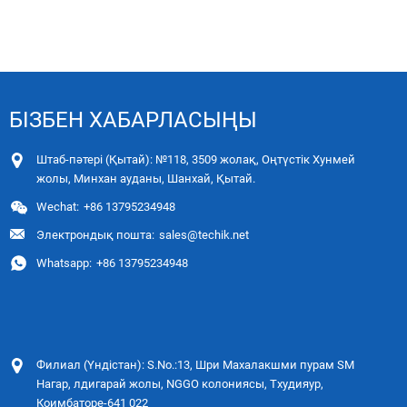
БІЗБЕН ХАБАРЛАСЫҢЫ
Штаб-пәтері (Қытай): №118, 3509 жолақ, Оңтүстік Хунмей
жолы, Минхан ауданы, Шанхай, Қытай.
Wechat:
+86 13795234948
Электрондық пошта:
sales@techik.net
Whatsapp:
+86 13795234948
Филиал (Үндістан): S.No.:13, Шри Махалакшми пурам SM
Нагар, лдигарай жолы, NGGO колониясы, Тхудияур,
Коимбаторе-641 022