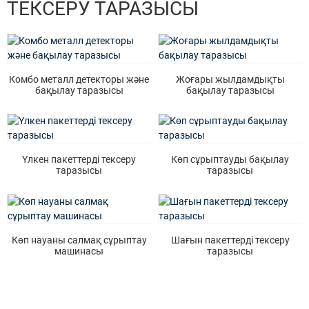
ТЕКСЕРУ ТАРАЗЫСЫ
Комбо металл детекторы және
Жоғары жылдамдықты
бақылау таразысы
бақылау таразысы
Үлкен пакеттерді тексеру
Көп сұрыптауды бақылау
таразысы
таразысы
Көп науаны салмақ сұрыптау
Шағын пакеттерді тексеру
машинасы
таразысы