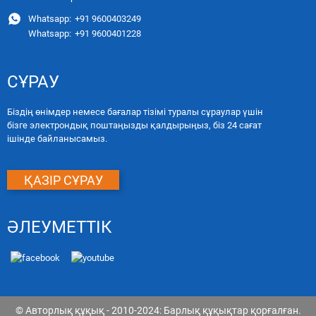
Whatsapp:
+91 9600403249
Whatsapp:
+91 9600401228
СҰРАУ
Біздің өнімдер немесе бағалар тізімі туралы сұраулар үшін
бізге электрондық поштаңызды қалдырыңыз, біз 24 сағат
ішінде байланысамыз.
ҚАЗІР СҰРАУ
ӘЛЕУМЕТТІК
© Авторлық құқық - 2010-2024: Барлық құқықтар қорғалған.