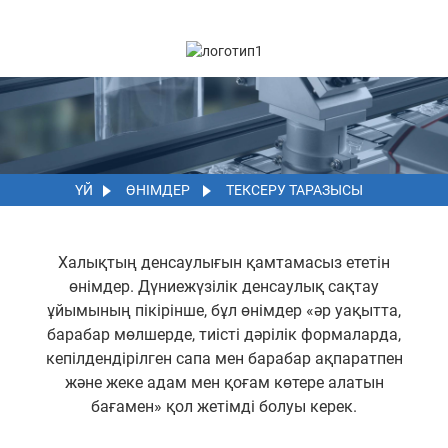
ҮЙ
ӨНІМДЕР
ТЕКСЕРУ ТАРАЗЫСЫ
Халықтың денсаулығын қамтамасыз ететін
өнімдер. Дүниежүзілік денсаулық сақтау
ұйымының пікірінше, бұл өнімдер «әр уақытта,
барабар мөлшерде, тиісті дәрілік формаларда,
кепілдендірілген сапа мен барабар ақпаратпен
және жеке адам мен қоғам көтере алатын
бағамен» қол жетімді болуы керек.