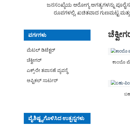
ಜನಸಂಖ್ಯೆಯ ಆರೋಗ್ಯ ಅಗತ್ಯಗಳನ್ನು ಪೂರೈಸು
ರೂಪಗಳಲ್ಲಿ, ಖಚಿತವಾದ ಗುಣಮಟ್ಟ ಮತ್ತು
ಚೆಕ್ವೀಗ
ವರ್ಗಗಳು
ಮೆಟಲ್ ಡಿಟೆಕ್ಟರ್
ಚೆಕ್ವೀಗರ್
ಕಾಂಬೊ ಮೆಟ
ಎಕ್ಸ್-ರೇ ತಪಾಸಣೆ ವ್ಯವಸ್ಥೆ
ಆಪ್ಟಿಕಲ್ ಸಾರ್ಟರ್
ಬಹ
ವೈಶಿಷ್ಟ್ಯಗೊಳಿಸಿದ ಉತ್ಪನ್ನಗಳು