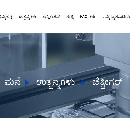
ಮ್ಮ ಬಗ್ಗೆ
ಉತ್ಪನ್ನಗಳು
ಅಪ್ಲಿಕೇಶನ್
ಸುದ್ದಿ
FAQ ಗಳು
ನಮ್ಮನ್ನು ಸಂಪರ್ಕಿಸಿ
ಮನೆ
ಉತ್ಪನ್ನಗಳು
ಚೆಕ್ವೀಗರ್