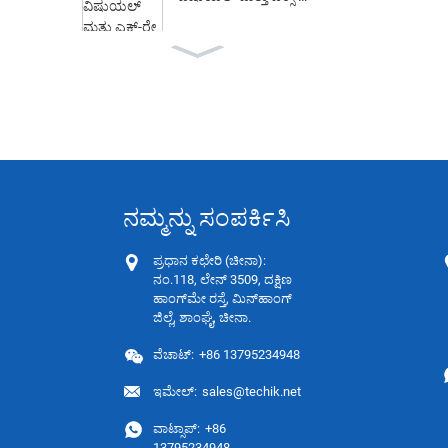
ರೇ ತಪಾಸಣೆ ವ್ಯವಸ್ಥೆ...
ಕ್ಯಾನ್, ಬೋ... ಗಾಗಿ ಆಹಾರ
ಎಕ್ಸ್-ರೇ ಡಿಟೆಕ್ಟರ್ ತಪಾಸಣೆ
ಸಲಕರಣೆ
ಬೋನ್ ಫ್ರಾಗ್ಮೆಂಟ್ಗಾಗಿ ಡ್ಯುಯ
ಲ್-ಎನರ್ಜಿ ಎಕ್ಸ್-ರೇ ಸಲಕರ
ಣೆ
ನಮ್ಮನ್ನು ಸಂಪರ್ಕಿಸಿ
ಬೃಹತ್ ಉತ್ಪನ್ನ ಬಲ್ಕ್ ಫುಡ್
ಪ್ರಧಾನ ಕಛೇರಿ (ಚೀನಾ):
ಎಕ್ಸ್-ರೇ ತಪಾಸಣೆ ವ್ಯವಸ್ಥೆ
ನಂ.118, ಲೇನ್ 3509, ದಕ್ಷಿಣ
ಹಾಂಗ್‌ಮೇ ರಸ್ತೆ, ಮಿನ್‌ಹಾಂಗ್
ಜಿಲ್ಲೆ, ಶಾಂಘೈ, ಚೀನಾ.
ಕನ್ವೇಯರ್ ಬೆಲ್ಟ್ ಮೆಟಲ್
ವೆಚಾಟ್:
+86 13795234948
ಡಿಟೆಕ್ಟರ್
ಇಮೇಲ್:
sales@techik.net
ಬಿಸ್ಕತ್ತುಗಳಿಗೆ ಮೆಟಲ್ ಡಿಟೆಕ್ಟ
ವಾಟ್ಸಾಪ್:
+86
ರ್
13795234948