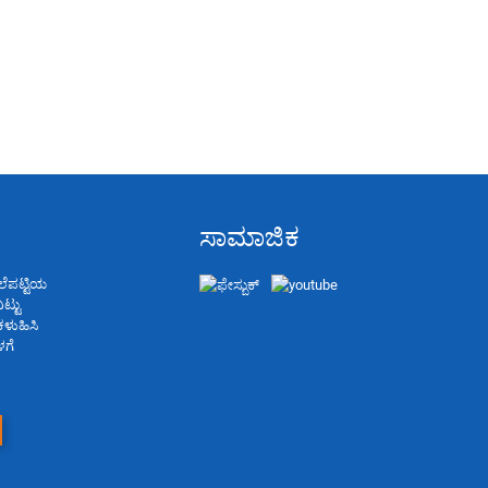
ಸಾಮಾಜಿಕ
ಲೆಪಟ್ಟಿಯ
ಟ್ಟು
ಕಳುಹಿಸಿ
ಳಗೆ