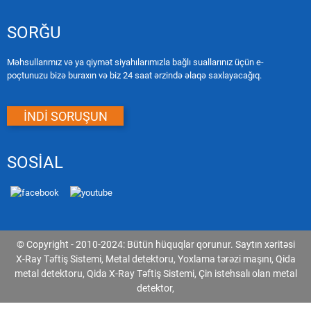
SORĞU
Məhsullarımız və ya qiymət siyahılarımızla bağlı suallarınız üçün e-
poçtunuzu bizə buraxın və biz 24 saat ərzində əlaqə saxlayacağıq.
İNDİ SORUŞUN
SOSİAL
© Copyright - 2010-2024: Bütün hüquqlar qorunur.
Saytın xəritəsi
X-Ray Təftiş Sistemi
,
Metal detektoru
,
Yoxlama tərəzi maşını
,
Qida
metal detektoru
,
Qida X-Ray Təftiş Sistemi
,
Çin istehsalı olan metal
detektor
,