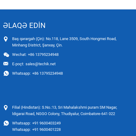
ƏLAQƏ EDİN
Baş qərargah (Çin): No.118, Lane 3509, South Hongmei Road,
Minhang District, Şanxay, Çin.
Wechat:
+86 13795234948
E-poçt:
sales@techik.net
Whatsapp:
+86 13795234948
Filial (Hindistan): S.No.:13, Sri Mahalakshmi puram SM Nagar,
ldigarai Road, NGGO Colony, Thudiyalur, Coimbatore-641 022
Whatsapp:
+91 9600403249
Whatsapp:
+91 9600401228