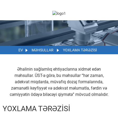
EV
MƏHSULLAR
YOXLAMA TƏRƏZISI
Əhalinin sağlamlıq ehtiyaclarına xidmət edən
məhsullar. ÜST-ə görə, bu məhsullar “hər zaman,
adekvat miqdarda, müvafiq dozaj formalarında,
zəmanətli keyfiyyət və adekvat məlumatla, fərdin və
cəmiyyətin ödəyə biləcəyi qiymətə” mövcud olmalıdır.
YOXLAMA TƏRƏZISI