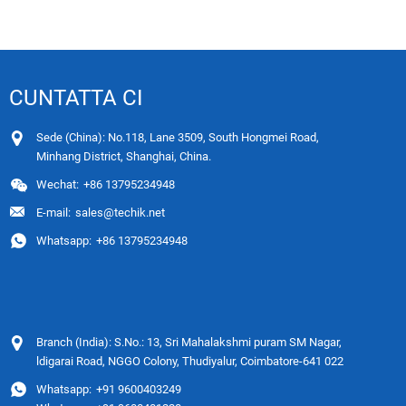
CUNTATTA CI
Sede (China): No.118, Lane 3509, South Hongmei Road,
Minhang District, Shanghai, China.
Wechat:
+86 13795234948
E-mail:
sales@techik.net
Whatsapp:
+86 13795234948
Branch (India): S.No.: 13, Sri Mahalakshmi puram SM Nagar,
ldigarai Road, NGGO Colony, Thudiyalur, Coimbatore-641 022
Whatsapp:
+91 9600403249