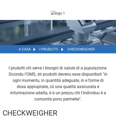
A CASA
I PRUDUTTI
CHECKWEIGHER
I prudutti chì serve i bisogni di salute di a pupulazione.
Sicondu l'OMS, sti prudutti devenu esse dispunibuli "in
ogni mumentu, in quantità adeguate, in e forme di
dosa apprupriate, cù una qualità assicurata è
infurmazione adatta, è à un prezzu chì l'individuu è a
cumunità ponu permette".
CHECKWEIGHER