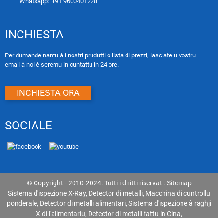
Whatsapp:
+91 9600401228
INCHIESTA
Per dumande nantu à i nostri prudutti o lista di prezzi, lasciate u vostru
email à noi è seremu in cuntattu in 24 ore.
INCHIESTA ORA
SOCIALE
© Copyright - 2010-2024: Tutti i diritti riservati.
Sitemap
Sistema d'ispezione X-Ray
,
Detector di metalli
,
Macchina di cuntrollu
ponderale
,
Detector di metalli alimentari
,
Sistema d'ispezione à raghji
X di l'alimentariu
,
Detector di metalli fattu in Cina
,