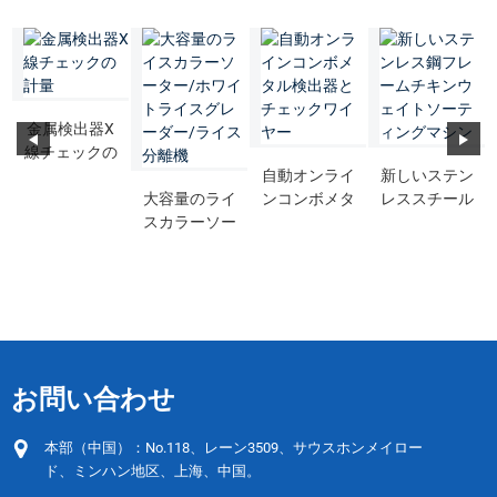
金属検出器X
線チェックの
計量
自動オンライ
新しいステン
大容量のライ
ンコンボメタ
レススチール
スカラーソー
ル検出器とチ
フレームチキ
ター/ホワイ
ェック...
ンウェイトソ
トライスグレ
ートイン...
ード...
お問い合わせ
本部（中国）：No.118、レーン3509、サウスホンメイロー
ド、ミンハン地区、上海、中国。