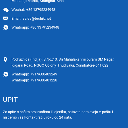
Minhang District, Shanghai, Kina.
Wechat:
+86 13795234948
Email:
sales@techik.net
Whatsapp:
+86 13795234948
Podružnica (Indija): S.No.:13, Sri Mahalakshmi puram SM Nagar,
ldigarai Road, NGGO Colony, Thudiyalur, Coimbatore-641 022
Whatsapp:
+91 9600403249
Whatsapp:
+91 9600401228
UPIT
Za upite o našim proizvodima ili cjeniku, ostavite nam svoju e-poštu i
mi ćemo vas kontaktirati u roku od 24 sata.