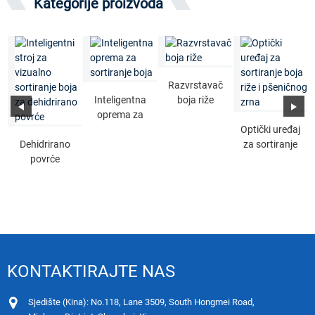
Kategorije proizvoda
Razvrstavač
Inteligentna
boja riže
oprema za
sortiranje
Optički uređaj
Dehidrirano
boja
za sortiranje
povrće
boja riže i
Inteligentna
pšeničnog
vizualna
zrna
boja...
KONTAKTIRAJTE NAS
Sjedište (Kina): No.118, Lane 3509, South Hongmei Road,