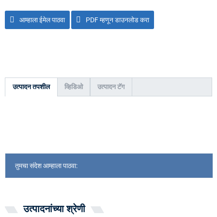
आम्हाला ईमेल पाठवा
PDF म्हणून डाउनलोड करा
उत्पादन तपशील
व्हिडिओ
उत्पादन टॅग
तुमचा संदेश आम्हाला पाठवा:
उत्पादनांच्या श्रेणी