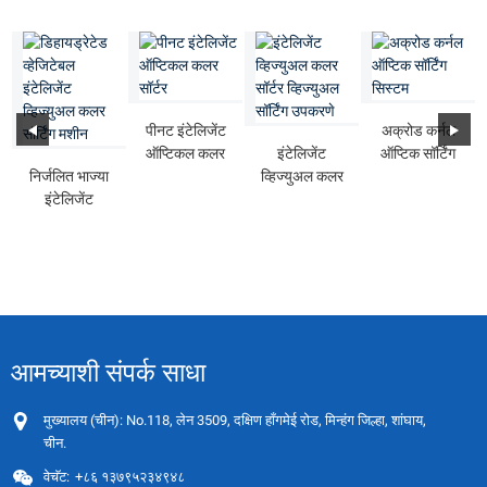
पीनट इंटेलिजेंट
अक्रोड कर्नल
ऑप्टिकल कलर
इंटेलिजेंट
ऑप्टिक सॉर्टिंग
निर्जलित भाज्या
सॉर्टर
व्हिज्युअल कलर
सिस्टम
इंटेलिजेंट
सॉर्टर व्हिज्युअल
व्हिज्युअल रंग ...
सॉर्टिंग...
आमच्याशी संपर्क साधा
मुख्यालय (चीन): No.118, लेन 3509, दक्षिण हाँगमेई रोड, मिन्हंग जिल्हा, शांघाय,
चीन.
वेचॅट:
+८६ १३७९५२३४९४८