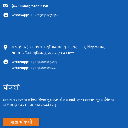
ईमेल:
sales@techik.net
Whatsapp:
+८६ १३७९५२३४९४८
शाखा (भारत): S. No.:13, श्री महालक्ष्मी पुरम एसएम नगर, ldigarai रोड,
NGGO कॉलनी, थुडियालूर, कोईम्बतूर-641 022
Whatsapp:
+९१ ९६००४०३२४९
Whatsapp:
+९१ ९६००४०१२२८
चौकशी
आमच्या उत्पादनांबद्दल किंवा किंमत सूचीबद्दल चौकशीसाठी, कृपया आम्हाला तुमचा ईमेल द्या
आणि आम्ही 24 तासांच्या आत संपर्कात राहू.
आता चौकशी