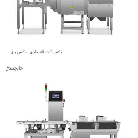
ڪمپيڪٽ اقتصادي ايڪس ري
جانچيندڙ