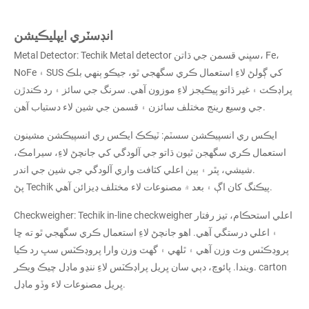
انڊسٽري ايپليڪيشن
Metal Detector: Techik Metal detector سڀني قسمن جي ڌاتن، Fe،
NoFe ۽ SUS کي ڳولڻ لاءِ استعمال ڪري سگھجي ٿو، جيڪو ٻنهي بلڪ
پراڊڪٽ ۽ غير ڌاتو پيڪيجز لاءِ موزون آهي. سرنگ جي سائز ۽ رد ڪندڙن
جي وسيع رينج مختلف سائزن ۽ قسمن جي شين لاء دستياب آھن.
ايڪس ري انسپيڪشن سسٽم: ٽيڪڪ ايڪس ري انسپيڪشن مشينون
استعمال ڪري سگھجن ٿيون ڌاتو جي آلودگي کي جانچڻ لاءِ، سيرامڪ،
شيشي، پٿر ۽ ٻين اعلي کثافت واري آلودگي جي شين جي اندر.
پڻ Techik پيڪنگ کان اڳ ۽ بعد ۾ مصنوعات لاء مختلف ڊيزائن آهي.
Checkweigher: Techik in-line checkweigher اعلي استحڪام، تيز رفتار
۽ اعلي درستگي آهي. اهو جانچڻ لاءِ استعمال ڪري سگهجي ٿو ته ڇا
پروڊڪٽس وٽ وزن آهي ۽ ٿلهي ۽ گهٽ وزن وارا پروڊڪٽس سڀ رد ڪيا
ويندا. پائوچ، دٻي سان ڀريل پراڊڪٽس لاءِ ننڍو ماڊل چيڪ ويڪر. carton
ڀريل مصنوعات لاء وڏو ماڊل.