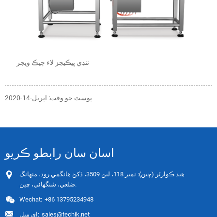
ننڍي پيڪيجز لاء چيڪ ويجر
پوسٽ جو وقت: اپريل-14-2020
اسان سان رابطو ڪريو
هيڊ ڪوارٽر (چين): نمبر 118، لين 3509، ڏکڻ هانگمي روڊ، منهانگ
ضلعي، شنگھائي، چين.
Wechat:
+86 13795234948
sales@techik.net
اي ميل: