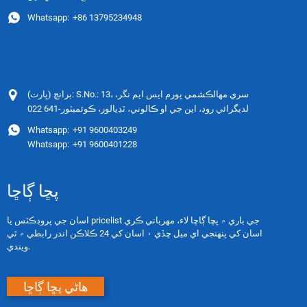
Whatsapp:
+86 13795234948
برانچ (ڀارت): S.No.: 13، سري مهالڪشمي پورم ايس ايم نگر،
لديگرائي روڊ، اين جي او ڪالوني، ٿڊيالور، ڪوئمبٽور-641 022
Whatsapp:
+91 9600403249
Whatsapp:
+91 9600401228
پڇا ڳاڇا
اسان جي پروڊڪٽس يا pricelist جي باري ۾ پڇا ڳاڇا لاء، مهرباني ڪري
اسان کي پنهنجي اي ميل ڇڏي ۽ اسان کي 24 ڪلاڪن اندر رابطي ۾ ٿي
ويندي.
ھاڻي پڇا ڳاڇا