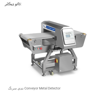
ڌاتو ڊيڪٽر:
ننڍي سرنگ Conveyor Metal Detector