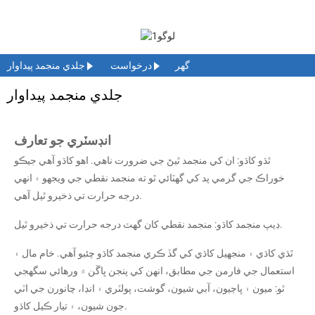
گهر
درخواست
جلدي منجمد پيداوار
جلدي منجمد پيداوار
انڊسٽري جو تعارف
ٿڌو کاڌو: ان کي منجمد ٿيڻ جي ضرورت ناهي. اهو کاڌو آهي جيڪو
خوراڪ جي گرمي پد کي گهٽائي ٿو ته منجمد نقطي جي ويجهو ۽ انهي
درجه حرارت تي ذخيرو ٿيل آهي.
ڊيپ منجمد کاڌو: منجمد نقطي کان گھٽ درجه حرارت تي ذخيرو ٿيل.
ٿڌي کاڌي ۽ منجهيل کاڌي کي گڏ ڪري منجمد کاڌو چئبو آهي. خام مال ۽
استعمال جي فارمن جي مطابق، انهن کي پنجن ڀاڱن ۾ ورهائي سگهجي
ٿو: ميون ۽ ڀاڄيون، آبي شيون، گوشت، پولٽري ۽ انڊا، چانورن جي اٽي
جون شيون، ۽ تيار ڪيل کاڌو.