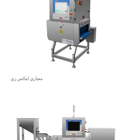
معياري ايڪس ري