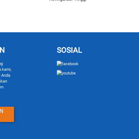
AN
SOSIAL
ng
a kami,
l Anda
akan
am
N
G