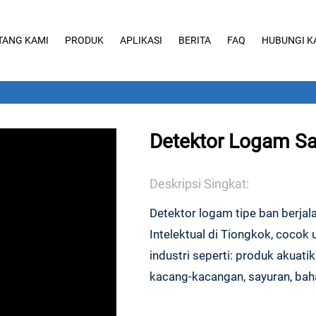
TANG KAMI
PRODUK
APLIKASI
BERITA
FAQ
HUBUNGI K
Detektor Logam S
Deskripsi Singkat:
Detektor logam tipe ban berj
Intelektual di Tiongkok, cocok
industri seperti: produk akuati
kacang-kacangan, sayuran, bahan