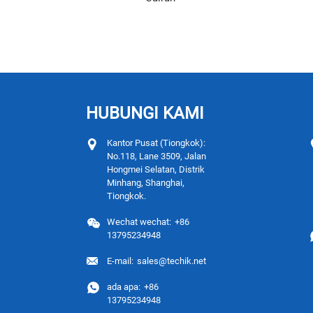
HUBUNGI KAMI
Kantor Pusat (Tiongkok):
No.118, Lane 3509, Jalan
Hongmei Selatan, Distrik
Minhang, Shanghai,
Tiongkok.
Wechat wechat:
+86
13795234948
E-mail:
sales@techik.net
ada apa:
+86
13795234948