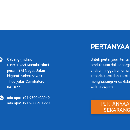
PERTANYA
Cabang (India):
Untuk pertanyaan tenta
S.No.:13,Sri Mahalakshmi
produk atau daftar harg
puram SM Nagar, Jalan
silakan tinggalkan emai
ldigarai, Koloni NGGO,
kepada kami dan kami 
Thudiyalur, Coimbatore-
menghubungi Anda dal
641 022
waktu 24 jam.
ada apa:
+91 9600403249
PERTANYAA
ada apa:
+91 9600401228
SEKARAN