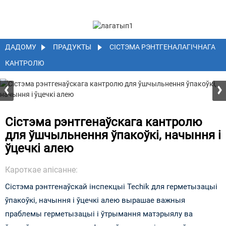
ДАДОМУ
ПРАДУКТЫ
СІСТЭМА РЭНТГЕНАЛАГІЧНАГА
КАНТРОЛЮ
Сістэма рэнтгенаўскага кантролю
для ўшчыльнення ўпакоўкі, начыння і
ўцечкі алею
Кароткае апісанне:
Сістэма рэнтгенаўскай інспекцыі Techik для герметызацыі
ўпакоўкі, начыння і ўцечкі алею вырашае важныя
праблемы герметызацыі і ўтрымання матэрыялу ва