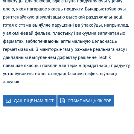
ўпакоўцы для закусак, эфектыўна прадухіляючы ўцечку
алею, якая пагаршае якасць прадукту. Выкарыстоўваючы
рэнтгенаўскую візуалізацыю высокай раздзяляльнасці,
гэтая сістэма выяўляе парушэнні ва ўпакоўцы, напрыклад,
у алюмініевай фальзе, пластыку і вакуумна запячатаных
фарматах, забяспечваючы аптымальную цэласнасць
герметызацыі. З маніторынгам у рэжыме рэальнага часу і
дакладным выяўленнем дэфектаў рашэнне Techik
павышае якасць і павялічвае тэрмін прыдатнасці прадукту,
усталёўваючы новы стандарт бяспекі і эфектыўнасці
закусак.
ДАШЛІЦЕ НАМ ЛІСТ
СПАМПАВАЦЬ ЯК PDF