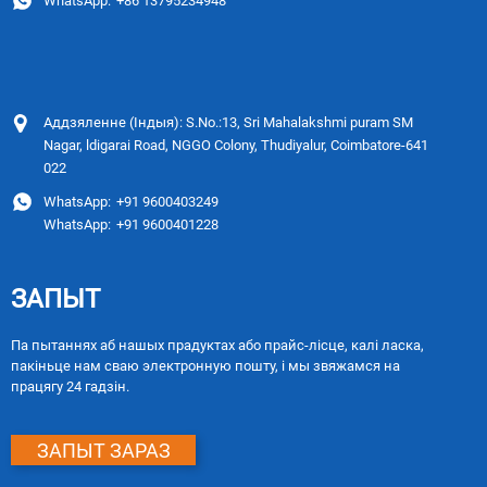
WhatsApp:
+86 13795234948
Аддзяленне (Індыя): S.No.:13, Sri Mahalakshmi puram SM
Nagar, ldigarai Road, NGGO Colony, Thudiyalur, Coimbatore-641
022
WhatsApp:
+91 9600403249
WhatsApp:
+91 9600401228
ЗАПЫТ
Па пытаннях аб нашых прадуктах або прайс-лісце, калі ласка,
пакіньце нам сваю электронную пошту, і мы звяжамся на
працягу 24 гадзін.
ЗАПЫТ ЗАРАЗ