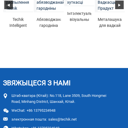
Інтэлектуальны
Techik
Абязводжаная
візуальны
Металашукальн
Intelligent
гародніна
сартавальнік
для вадкай
Spray Code
Інтэлектуальны
колераў
напаўвадкай
Visual
візуальны
сярэдняй
вытворчасці
Detection ...
колер ...
хуткасці
соусу...
ЗВЯЖЫЦЕСЯ З НАМІ
Штаб-кватэра (Кітай): No.118, Lane 3509, South Hongmei
Road, Minhang District, Шанхай, Кітай.
WeChat:
+86 13795234948
электронная пошта:
sales@techik.net