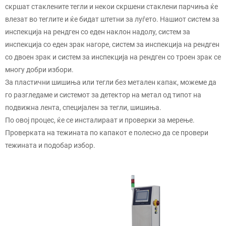
скршат стаклените тегли и некои скршени стаклени парчиња ќе
влезат во теглите и ќе бидат штетни за луѓето. Нашиот систем за
инспекција на рендген со еден наклон надолу, систем за
инспекција со еден зрак нагоре, систем за инспекција на рендген
со двоен зрак и систем за инспекција на рендген со троен зрак се
многу добри избори.
За пластични шишиња или тегли без метален капак, можеме да
го разгледаме и системот за детектор на метал од типот на
подвижна лента, специјален за тегли, шишиња.
По овој процес, ќе се инсталираат и проверки за мерење.
Проверката на тежината по капакот е полесно да се провери
тежината и подобар избор.