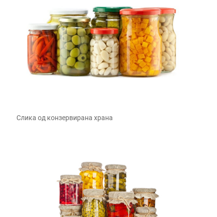
Слика од конзервирана храна