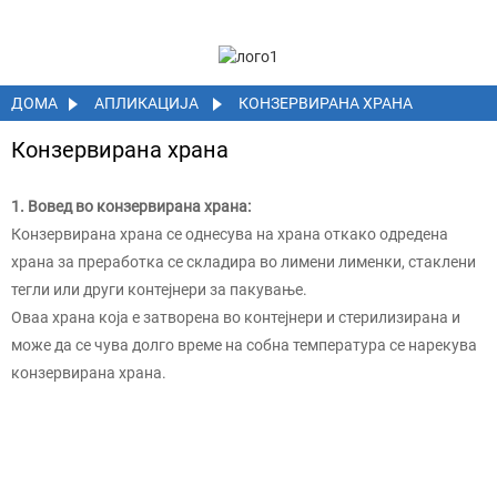
ДОМА
АПЛИКАЦИЈА
КОНЗЕРВИРАНА ХРАНА
Конзервирана храна
1. Вовед во конзервирана храна:
Конзервирана храна се однесува на храна откако одредена
храна за преработка се складира во лимени лименки, стаклени
тегли или други контејнери за пакување.
Оваа храна која е затворена во контејнери и стерилизирана и
може да се чува долго време на собна температура се нарекува
конзервирана храна.