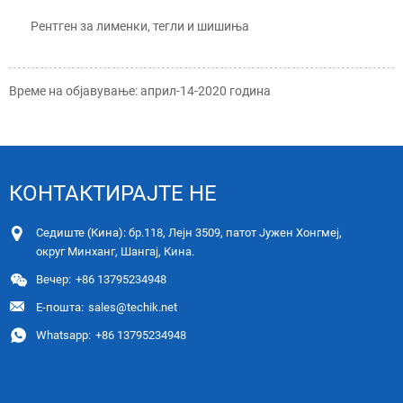
Рентген за лименки, тегли и шишиња
Време на објавување: април-14-2020 година
КОНТАКТИРАЈТЕ НЕ
Седиште (Кина): бр.118, Лејн 3509, патот Јужен Хонгмеј,
округ Минханг, Шангај, Кина.
Вечер:
+86 13795234948
Е-пошта:
sales@techik.net
Whatsapp:
+86 13795234948