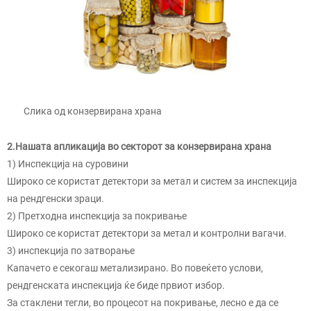
Слика од конзервирана храна
2.Нашата апликација во секторот за конзервирана храна
1) Инспекција на суровини
Широко се користат детектори за метал и систем за инспекција
на рендгенски зраци.
2) Претходна инспекција за покривање
Широко се користат детектори за метал и контролни вагачи.
3) инспекција по затворање
Капачето е секогаш метализирано. Во повеќето услови,
рендгенската инспекција ќе биде првиот избор.
За стаклени тегли, во процесот на покривање, лесно е да се